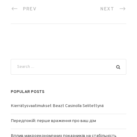
PREV
NEXT
POPULAR POSTS
Kierrätysvaatimukset Beazt Casinolla Selitettynä
Передпокій: перше враження про ваш дім
Вплив макроекономічних показників на стабільність