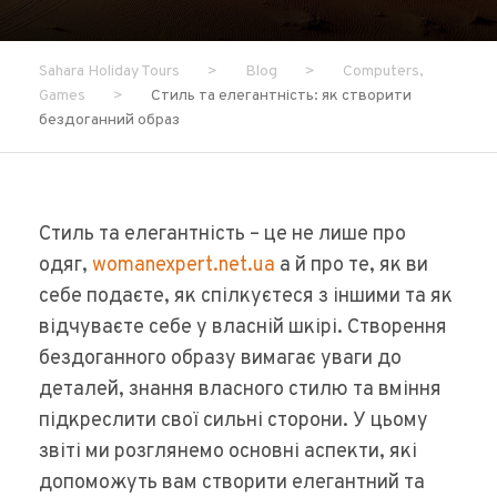
Sahara Holiday Tours
>
Blog
>
Computers,
Games
>
Стиль та елегантність: як створити
бездоганний образ
Стиль та елегантність – це не лише про
одяг,
womanexpert.net.ua
а й про те, як ви
себе подаєте, як спілкуєтеся з іншими та як
відчуваєте себе у власній шкірі. Створення
бездоганного образу вимагає уваги до
деталей, знання власного стилю та вміння
підкреслити свої сильні сторони. У цьому
звіті ми розглянемо основні аспекти, які
допоможуть вам створити елегантний та