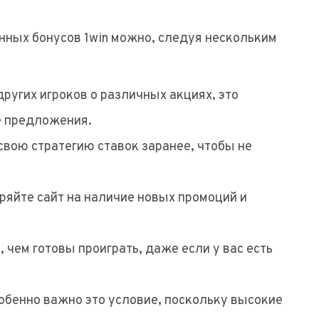
ных бонусов 1win можно, следуя нескольким
ругих игроков о различных акциях, это
е предложения.
свою стратегию ставок заранее, чтобы не
ряйте сайт на наличие новых промоций и
 чем готовы проиграть, даже если у вас есть
бенно важно это условие, поскольку высокие