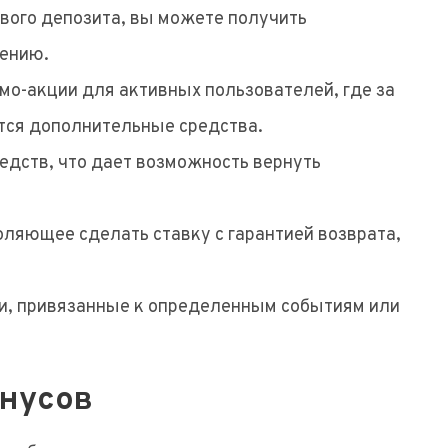
вого депозита, вы можете получить
ению.
о-акции для активных пользователей, где за
ся дополнительные средства.
едств, что дает возможность вернуть
ляющее сделать ставку с гарантией возврата,
, привязанные к определенным событиям или
онусов