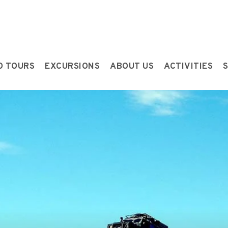
 TOURS
EXCURSIONS
ABOUT US
ACTIVITIES