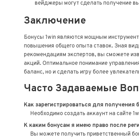
вейджеры могут сделать получение 
Заключение
Бонусы 1win являются мощным инструмент
повышения общего опыта ставок. Зная вид
рекомендациям экспертов, вы сможете из
акций. Оптимальное понимание управления
баланс, но и сделать игру более увлекател
Часто Задаваемые Во
Как зарегистрироваться для получения б
Необходимо создать аккаунт на сайте 1w
К каким бонусам я имею право после рег
Вы можете получить приветственный бон