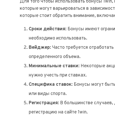
Для того чтобы использовать бонусы 1win,
которые могут варьироваться в зависимост
которые стоит обратить внимание, включаю
Сроки действия:
Бонусы имеют огранич
необходимо использовать.
Вейджер:
Часто требуется отработать
определенного объема.
Минимальные ставки:
Некоторые акц
нужно учесть при ставках.
Специфика ставок:
Бонусы могут быть
или виды спорта.
Регистрация:
В большинстве случаев, 
регистрацию на сайте 1win.