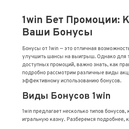
1win Бет Промоции:
Ваши Бонусы
Бонусы от 1win — это отличная возможност
улучшить шансы на выигрыш. Однако для 
доступных промоций, важно знать, как пра
подробно рассмотрим различные виды акци
эффективному использованию бонусов.
Виды Бонусов 1win
1win предлагает несколько типов бонусов,
игральную казну. Разберемся подробнее, 