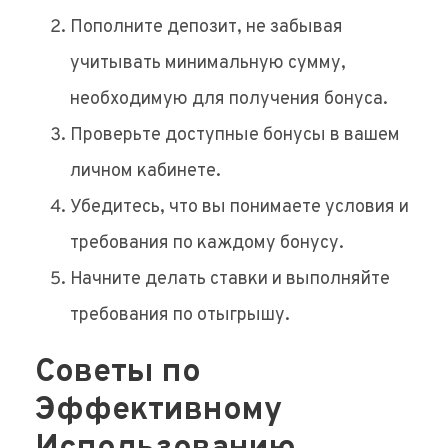
Пополните депозит, не забывая
учитывать минимальную сумму,
необходимую для получения бонуса.
Проверьте доступные бонусы в вашем
личном кабинете.
Убедитесь, что вы понимаете условия и
требования по каждому бонусу.
Начните делать ставки и выполняйте
требования по отыгрышу.
Советы по
Эффективному