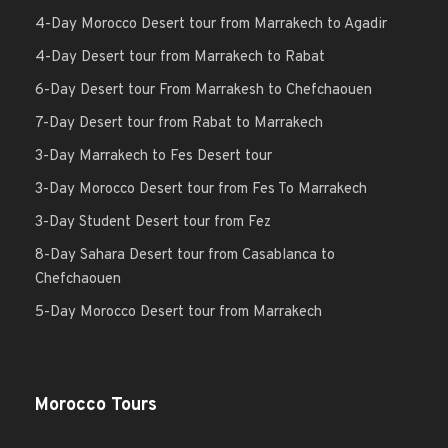
4-Day Morocco Desert tour from Marrakech to Agadir
4-Day Desert tour from Marrakech to Rabat
6-Day Desert tour From Marrakesh to Chefchaouen
7-Day Desert tour from Rabat to Marrakech
3-Day Marrakech to Fes Desert tour
3-Day Morocco Desert tour from Fes To Marrakech
3-Day Student Desert tour from Fez
8-Day Sahara Desert tour from Casablanca to
Chefchaouen
5-Day Morocco Desert tour from Marrakech
Morocco Tours