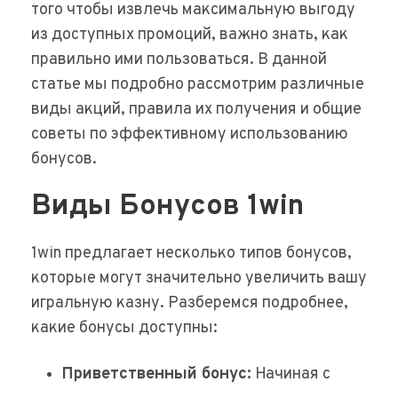
того чтобы извлечь максимальную выгоду
из доступных промоций, важно знать, как
правильно ими пользоваться. В данной
статье мы подробно рассмотрим различные
виды акций, правила их получения и общие
советы по эффективному использованию
бонусов.
Виды Бонусов 1win
1win предлагает несколько типов бонусов,
которые могут значительно увеличить вашу
игральную казну. Разберемся подробнее,
какие бонусы доступны:
Приветственный бонус:
Начиная с