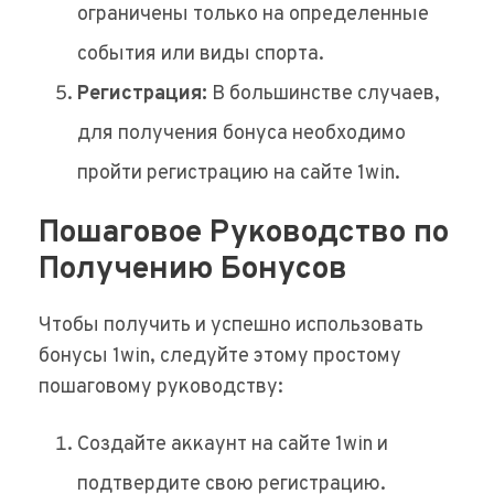
ограничены только на определенные
события или виды спорта.
Регистрация:
В большинстве случаев,
для получения бонуса необходимо
пройти регистрацию на сайте 1win.
Пошаговое Руководство по
Получению Бонусов
Чтобы получить и успешно использовать
бонусы 1win, следуйте этому простому
пошаговому руководству:
Создайте аккаунт на сайте 1win и
подтвердите свою регистрацию.