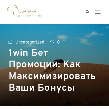
Uncategorized
0
1win Бет
Промоции: Как
Максимизировать
Ваши Бонусы