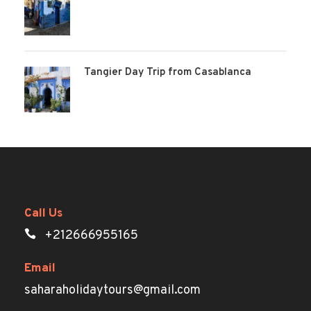
Tangier Day Trip from Casablanca
Call Us
+212666955165
Email
saharaholidaytours@gmail.com