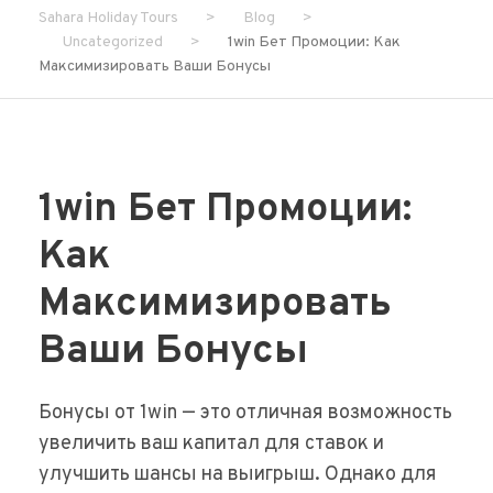
Sahara Holiday Tours
>
Blog
>
Uncategorized
>
1win Бет Промоции: Как
Максимизировать Ваши Бонусы
1win Бет Промоции:
Как
Максимизировать
Ваши Бонусы
Бонусы от 1win — это отличная возможность
увеличить ваш капитал для ставок и
улучшить шансы на выигрыш. Однако для