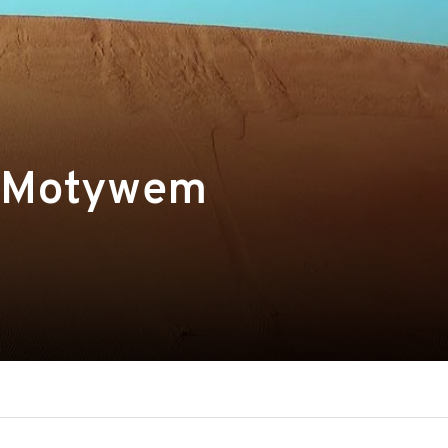
z Motywem