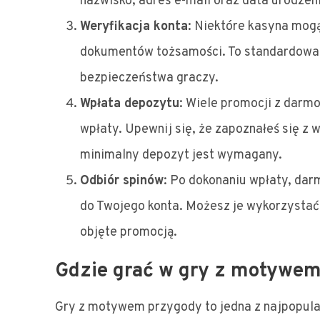
nazwisko, adres e-mail oraz data urodzen
Weryfikacja konta
: Niektóre kasyna mog
dokumentów tożsamości. To standardowa 
bezpieczeństwa graczy.
Wpłata depozytu
: Wiele promocji z dar
wpłaty. Upewnij się, że zapoznałeś się z 
minimalny depozyt jest wymagany.
Odbiór spinów
: Po dokonaniu wpłaty, da
do Twojego konta. Możesz je wykorzysta
objęte promocją.
Gdzie grać w gry z motywe
Gry z motywem przygody to jedna z najpopular