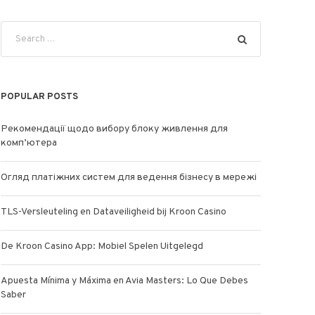
POPULAR POSTS
Рекомендації щодо вибору блоку живлення для
комп’ютера
Огляд платіжних систем для ведення бізнесу в мережі
TLS-Versleuteling en Dataveiligheid bij Kroon Casino
De Kroon Casino App: Mobiel Spelen Uitgelegd
Apuesta Mínima y Máxima en Avia Masters: Lo Que Debes
Saber