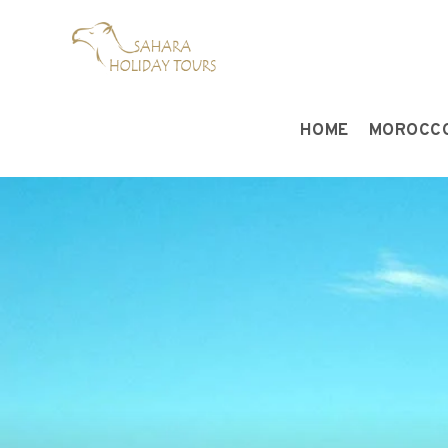
HOME
MOROCCO