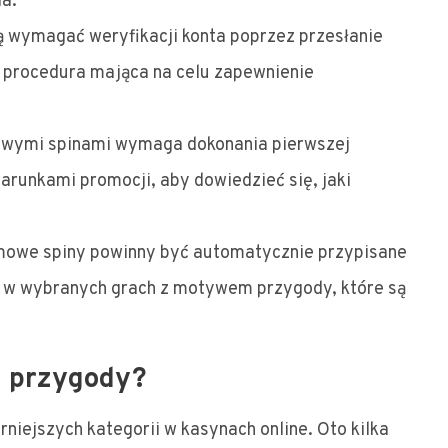
ia.
ą wymagać weryfikacji konta poprzez przesłanie
procedura mająca na celu zapewnienie
mowymi spinami wymaga dokonania pierwszej
warunkami promocji, aby dowiedzieć się, jaki
rmowe spiny powinny być automatycznie przypisane
ć w wybranych grach z motywem przygody, które są
m przygody?
niejszych kategorii w kasynach online. Oto kilka