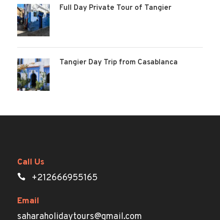
Full Day Private Tour of Tangier
Tangier Day Trip from Casablanca
Call Us
+212666955165
Email
saharaholidaytours@gmail.com