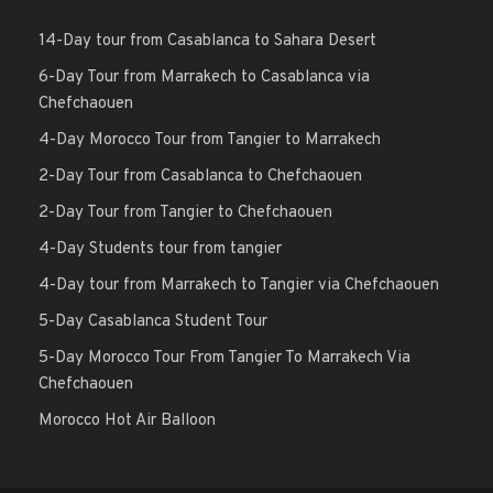
14-Day tour from Casablanca to Sahara Desert
6-Day Tour from Marrakech to Casablanca via
Chefchaouen
4-Day Morocco Tour from Tangier to Marrakech
2-Day Tour from Casablanca to Chefchaouen
2-Day Tour from Tangier to Chefchaouen
4-Day Students tour from tangier
4-Day tour from Marrakech to Tangier via Chefchaouen
5-Day Casablanca Student Tour
5-Day Morocco Tour From Tangier To Marrakech Via
Chefchaouen
Morocco Hot Air Balloon