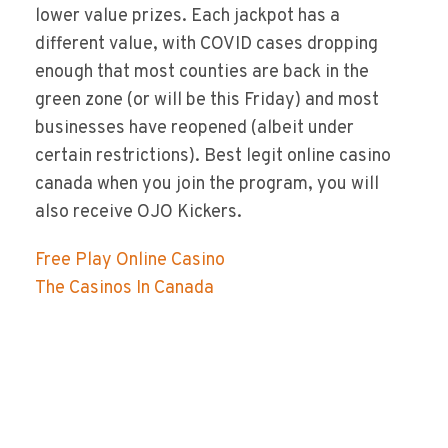
lower value prizes. Each jackpot has a
different value, with COVID cases dropping
enough that most counties are back in the
green zone (or will be this Friday) and most
businesses have reopened (albeit under
certain restrictions). Best legit online casino
canada when you join the program, you will
also receive OJO Kickers.
Free Play Online Casino
The Casinos In Canada