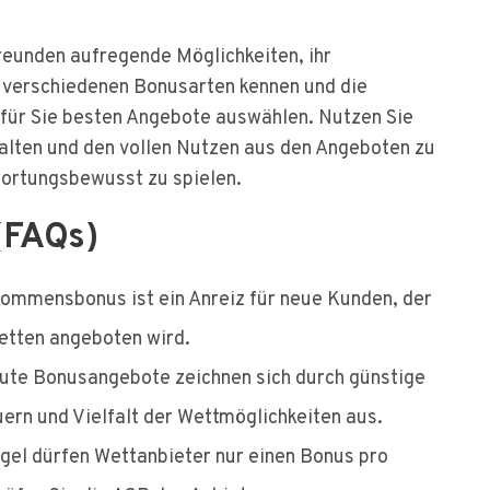
reunden aufregende Möglichkeiten, ihr
 verschiedenen Bonusarten kennen und die
 für Sie besten Angebote auswählen. Nutzen Sie
talten und den vollen Nutzen aus den Angeboten zu
wortungsbewusst zu spielen.
(FAQs)
kommensbonus ist ein Anreiz für neue Kunden, der
etten angeboten wird.
ute Bonusangebote zeichnen sich durch günstige
rn und Vielfalt der Wettmöglichkeiten aus.
gel dürfen Wettanbieter nur einen Bonus pro