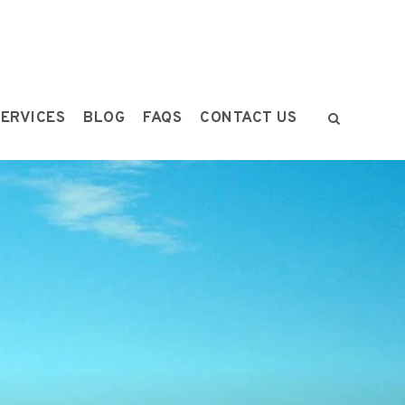
SERVICES
BLOG
FAQS
CONTACT US