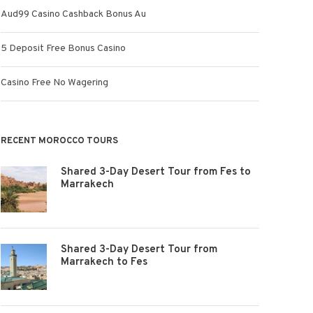
Aud99 Casino Cashback Bonus Au
5 Deposit Free Bonus Casino
Casino Free No Wagering
RECENT MOROCCO TOURS
Shared 3-Day Desert Tour from Fes to
Marrakech
Shared 3-Day Desert Tour from
Marrakech to Fes