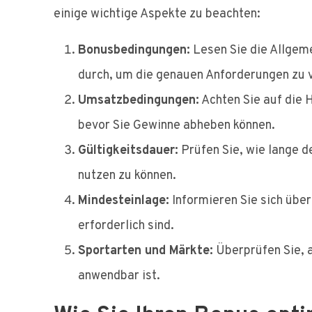
einige wichtige Aspekte zu beachten:
Bonusbedingungen:
Lesen Sie die Allge
durch, um die genauen Anforderungen zu 
Umsatzbedingungen:
Achten Sie auf die 
bevor Sie Gewinne abheben können.
Gültigkeitsdauer:
Prüfen Sie, wie lange de
nutzen zu können.
Mindesteinlage:
Informieren Sie sich über
erforderlich sind.
Sportarten und Märkte:
Überprüfen Sie, 
anwendbar ist.