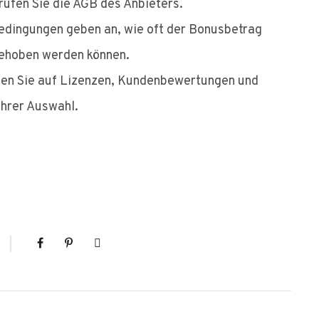
üfen Sie die AGB des Anbieters.
ingungen geben an, wie oft der Bonusbetrag
ehoben werden können.
en Sie auf Lizenzen, Kundenbewertungen und
Ihrer Auswahl.