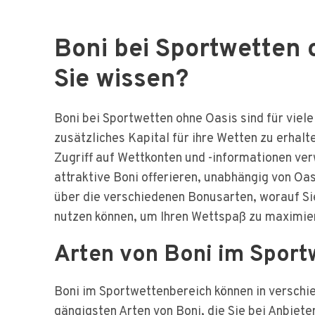
Boni bei Sportwetten 
Sie wissen?
Boni bei Sportwetten ohne Oasis sind für viel
zusätzliches Kapital für ihre Wetten zu erhalt
Zugriff auf Wettkonten und -informationen verw
attraktive Boni offerieren, unabhängig von Oasi
über die verschiedenen Bonusarten, worauf Sie
nutzen können, um Ihren Wettspaß zu maximie
Arten von Boni im Sport
Boni im Sportwettenbereich können in verschi
gängigsten Arten von Boni, die Sie bei Anbiete