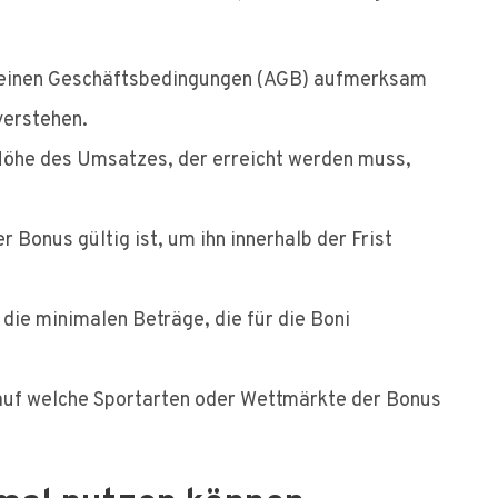
meinen Geschäftsbedingungen (AGB) aufmerksam
verstehen.
Höhe des Umsatzes, der erreicht werden muss,
r Bonus gültig ist, um ihn innerhalb der Frist
 die minimalen Beträge, die für die Boni
auf welche Sportarten oder Wettmärkte der Bonus