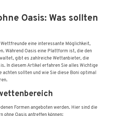
ohne Oasis: Was sollten
e Wettfreunde eine interessante Möglichkeit,
en. Während Oasis eine Plattform ist, die den
altet, gibt es zahlreiche Wettanbieter, die
s. In diesem Artikel erfahren Sie alles Wichtige
 achten sollten und wie Sie diese Boni optimal
ren.
wettenbereich
edenen Formen angeboten werden. Hier sind die
rn ohne Oasis antreffen können: