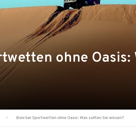
rtwetten ohne Oasis: 
>
Boni bei Sportwetten ohne Oasis: Was sollten Sie wissen?