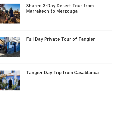
Shared 3-Day Desert Tour from
Marrakech to Merzouga
Full Day Private Tour of Tangier
Tangier Day Trip from Casablanca