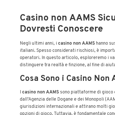
Casino non AAMS Sicuri
Dovresti Conoscere
Negli ultimi anni, i
casino non AAMS
hanno sus
italiani. Spesso considerati rischiosi, è import
operatori. In questo articolo, esploreremo i v
distinguere tra realtà e finzione, al fine di aiu
Cosa Sono i Casino Non
I
casino non AAMS
sono piattaforme di gioco 
dall’Agenzia delle Dogane e dei Monopoli (AAMS
giurisdizioni internazionali e attirano molti gi
opzioni di gioco. Tuttavia, è fondamentale cono