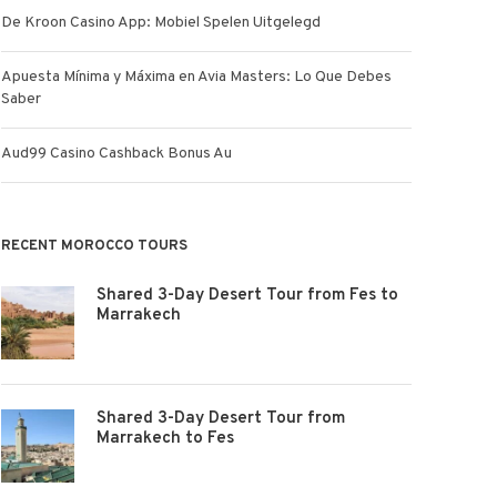
De Kroon Casino App: Mobiel Spelen Uitgelegd
Apuesta Mínima y Máxima en Avia Masters: Lo Que Debes
Saber
Aud99 Casino Cashback Bonus Au
RECENT MOROCCO TOURS
Shared 3-Day Desert Tour from Fes to
Marrakech
Shared 3-Day Desert Tour from
Marrakech to Fes