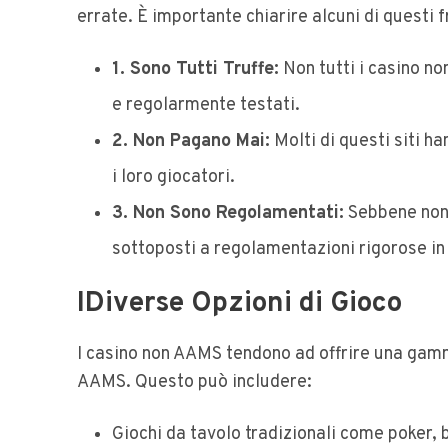
errate. È importante chiarire alcuni di questi 
1. Sono Tutti Truffe:
Non tutti i casino no
e regolarmente testati.
2. Non Pagano Mai:
Molti di questi siti 
i loro giocatori.
3. Non Sono Regolamentati:
Sebbene non 
sottoposti a regolamentazioni rigorose in a
IDiverse Opzioni di Gioco
I casino non AAMS tendono ad offrire una gamm
AAMS. Questo può includere:
Giochi da tavolo tradizionali come poker, 