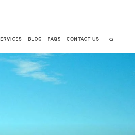
SERVICES
BLOG
FAQS
CONTACT US