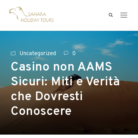
Uncategorized
0
Casino non AAMS
Sicuri: Miti e Verità
che Dovresti
Conoscere