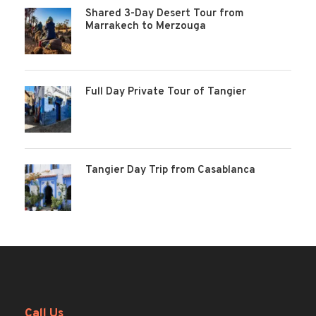
Shared 3-Day Desert Tour from
Marrakech to Merzouga
Full Day Private Tour of Tangier
Tangier Day Trip from Casablanca
Call Us