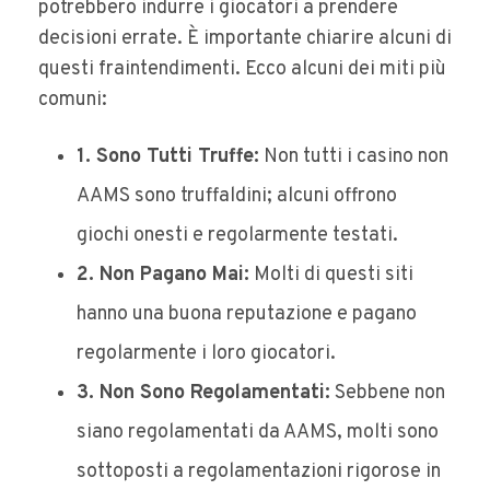
potrebbero indurre i giocatori a prendere
decisioni errate. È importante chiarire alcuni di
questi fraintendimenti. Ecco alcuni dei miti più
comuni:
1. Sono Tutti Truffe:
Non tutti i casino non
AAMS sono truffaldini; alcuni offrono
giochi onesti e regolarmente testati.
2. Non Pagano Mai:
Molti di questi siti
hanno una buona reputazione e pagano
regolarmente i loro giocatori.
3. Non Sono Regolamentati:
Sebbene non
siano regolamentati da AAMS, molti sono
sottoposti a regolamentazioni rigorose in