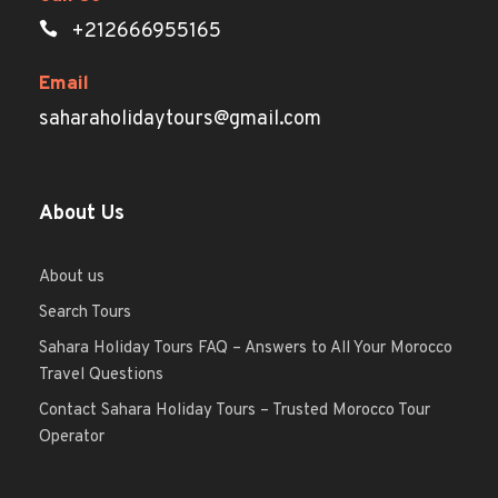
+212666955165
Email
saharaholidaytours@gmail.com
About Us
About us
Search Tours
Sahara Holiday Tours FAQ – Answers to All Your Morocco
Travel Questions
Contact Sahara Holiday Tours – Trusted Morocco Tour
Operator