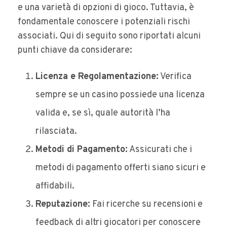
e una varietà di opzioni di gioco. Tuttavia, è
fondamentale conoscere i potenziali rischi
associati. Qui di seguito sono riportati alcuni
punti chiave da considerare:
Licenza e Regolamentazione:
Verifica
sempre se un casino possiede una licenza
valida e, se sì, quale autorità l’ha
rilasciata.
Metodi di Pagamento:
Assicurati che i
metodi di pagamento offerti siano sicuri e
affidabili.
Reputazione:
Fai ricerche su recensioni e
feedback di altri giocatori per conoscere