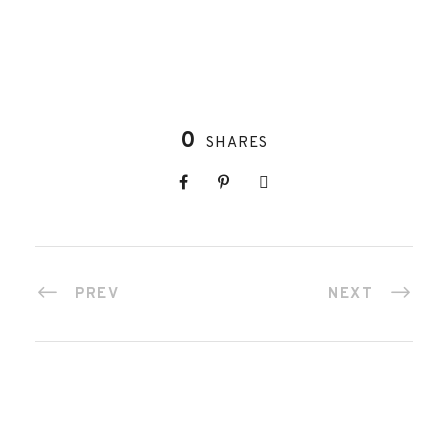
0
SHARES
PREV
NEXT