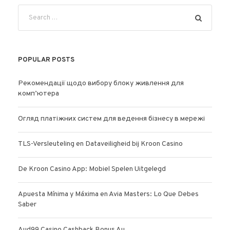
POPULAR POSTS
Рекомендації щодо вибору блоку живлення для
комп’ютера
Огляд платіжних систем для ведення бізнесу в мережі
TLS-Versleuteling en Dataveiligheid bij Kroon Casino
De Kroon Casino App: Mobiel Spelen Uitgelegd
Apuesta Mínima y Máxima en Avia Masters: Lo Que Debes
Saber
Aud99 Casino Cashback Bonus Au