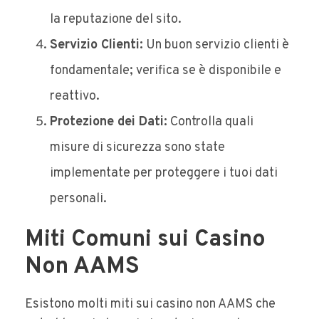
la reputazione del sito.
Servizio Clienti:
Un buon servizio clienti è
fondamentale; verifica se è disponibile e
reattivo.
Protezione dei Dati:
Controlla quali
misure di sicurezza sono state
implementate per proteggere i tuoi dati
personali.
Miti Comuni sui Casino
Non AAMS
Esistono molti miti sui casino non AAMS che