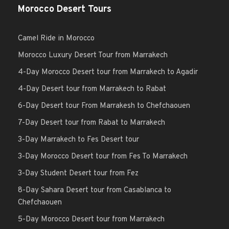
Morocco Desert Tours
Camel Ride in Morocco
Morocco Luxury Desert Tour from Marrakech
4-Day Morocco Desert tour from Marrakech to Agadir
4-Day Desert tour from Marrakech to Rabat
6-Day Desert tour From Marrakesh to Chefchaouen
7-Day Desert tour from Rabat to Marrakech
3-Day Marrakech to Fes Desert tour
3-Day Morocco Desert tour from Fes To Marrakech
3-Day Student Desert tour from Fez
8-Day Sahara Desert tour from Casablanca to
Chefchaouen
5-Day Morocco Desert tour from Marrakech