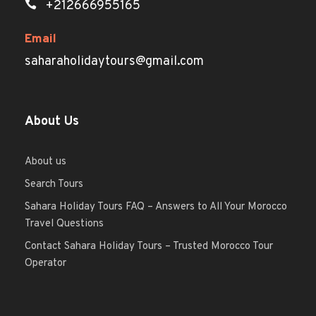
+212666955165
Email
saharaholidaytours@gmail.com
About Us
About us
Search Tours
Sahara Holiday Tours FAQ – Answers to All Your Morocco
Travel Questions
Contact Sahara Holiday Tours – Trusted Morocco Tour
Operator