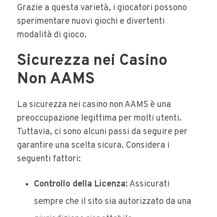
Grazie a questa varietà, i giocatori possono
sperimentare nuovi giochi e divertenti
modalità di gioco.
Sicurezza nei Casino
Non AAMS
La sicurezza nei casino non AAMS è una
preoccupazione legittima per molti utenti.
Tuttavia, ci sono alcuni passi da seguire per
garantire una scelta sicura. Considera i
seguenti fattori:
Controllo della Licenza:
Assicurati
sempre che il sito sia autorizzato da una