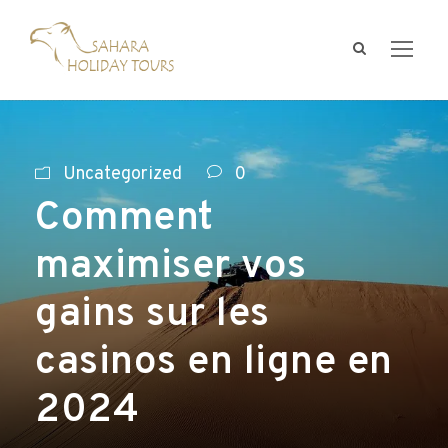
Uncategorized
0
Comment
maximiser vos
gains sur les
casinos en ligne en
2024