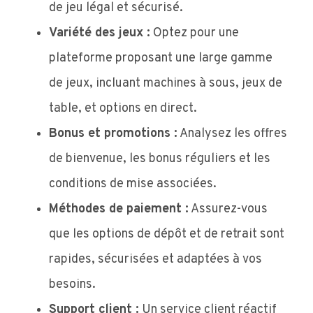
de jeu légal et sécurisé.
Variété des jeux :
Optez pour une
plateforme proposant une large gamme
de jeux, incluant machines à sous, jeux de
table, et options en direct.
Bonus et promotions :
Analysez les offres
de bienvenue, les bonus réguliers et les
conditions de mise associées.
Méthodes de paiement :
Assurez-vous
que les options de dépôt et de retrait sont
rapides, sécurisées et adaptées à vos
besoins.
Support client :
Un service client réactif