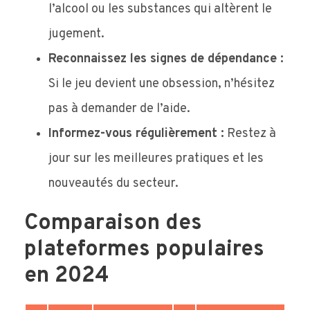
l’alcool ou les substances qui altèrent le
jugement.
Reconnaissez les signes de dépendance :
Si le jeu devient une obsession, n’hésitez
pas à demander de l’aide.
Informez-vous régulièrement :
Restez à
jour sur les meilleures pratiques et les
nouveautés du secteur.
Comparaison des
plateformes populaires
en 2024