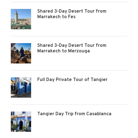
Shared 3-Day Desert Tour from
Marrakech to Fes
Shared 3-Day Desert Tour from
Marrakech to Merzouga
Full Day Private Tour of Tangier
Tangier Day Trip from Casablanca