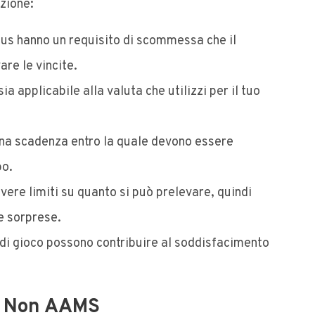
nzione:
nus hanno un requisito di scommessa che il
re le vincite.
ia applicabile alla valuta che utilizzi per il tuo
na scadenza entro la quale devono essere
po.
ere limiti su quanto si può prelevare, quindi
e sorprese.
 di gioco possono contribuire al soddisfacimento
ti Non AAMS