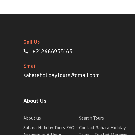
Call Us
+212666955165
Email
saharaholidaytours@gmail.com
About Us
About us
Search Tours
Sahara Holiday Tours FAQ –
Contact Sahara Holiday