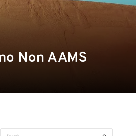
sino Non AAMS