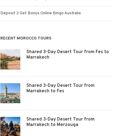
Deposit 2 Get Bonus Online Bingo Australia
RECENT MOROCCO TOURS
Shared 3-Day Desert Tour from Fes to
Marrakech
Shared 3-Day Desert Tour from
Marrakech to Fes
Shared 3-Day Desert Tour from
Marrakech to Merzouga