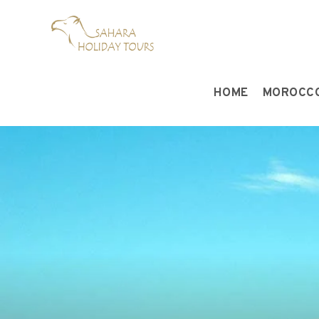
HOME
MOROCCO