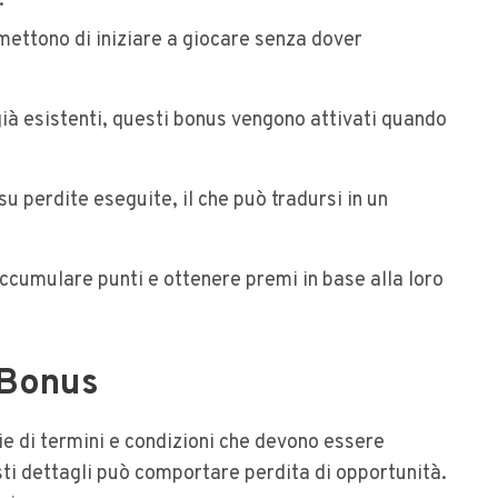
.
ettono di iniziare a giocare senza dover
già esistenti, questi bonus vengono attivati quando
su perdite eseguite, il che può tradursi in un
ccumulare punti e ottenere premi in base alla loro
 Bonus
ie di termini e condizioni che devono essere
ti dettagli può comportare perdita di opportunità.