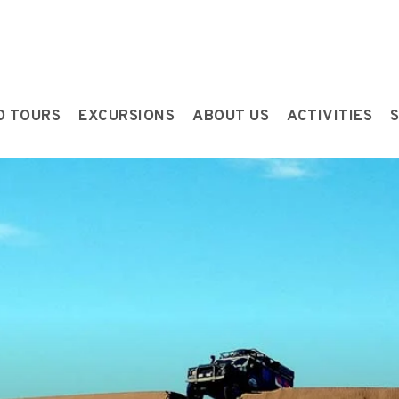
 TOURS
EXCURSIONS
ABOUT US
ACTIVITIES