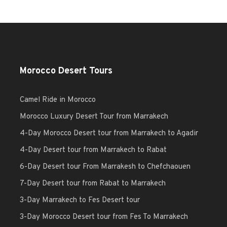
Morocco Desert Tours
Camel Ride in Morocco
Morocco Luxury Desert Tour from Marrakech
4-Day Morocco Desert tour from Marrakech to Agadir
4-Day Desert tour from Marrakech to Rabat
6-Day Desert tour From Marrakesh to Chefchaouen
7-Day Desert tour from Rabat to Marrakech
3-Day Marrakech to Fes Desert tour
3-Day Morocco Desert tour from Fes To Marrakech