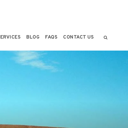
SERVICES
BLOG
FAQS
CONTACT US