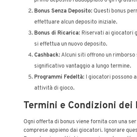
primo deposito raddoppiato o giri gratuiti
Bonus Senza Deposito:
Questi bonus perm
effettuare alcun deposito iniziale.
Bonus di Ricarica:
Riservati ai giocatori 
si effettua un nuovo deposito.
Cashback:
Alcuni siti offrono un rimborso 
significativo vantaggio a lungo termine.
Programmi Fedeltà:
I giocatori possono a
attività di gioco.
Termini e Condizioni dei
Ogni offerta di bonus viene fornita con una ser
comprese appieno dai giocatori. Ignorare ques