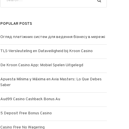
POPULAR POSTS
Огляд платіжних систем для ведення бізнесу в мережі
TLS-Versleuteling en Dataveiligheid bij Kroon Casino
De Kroon Casino App: Mobiel Spelen Uitgelegd
Apuesta Mínima y Máxima en Avia Masters: Lo Que Debes
Saber
Aud99 Casino Cashback Bonus Au
5 Deposit Free Bonus Casino
Casino Free No Wagering