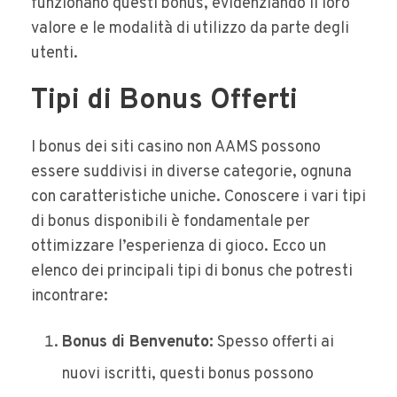
funzionano questi bonus, evidenziando il loro
valore e le modalità di utilizzo da parte degli
utenti.
Tipi di Bonus Offerti
I bonus dei siti casino non AAMS possono
essere suddivisi in diverse categorie, ognuna
con caratteristiche uniche. Conoscere i vari tipi
di bonus disponibili è fondamentale per
ottimizzare l’esperienza di gioco. Ecco un
elenco dei principali tipi di bonus che potresti
incontrare:
Bonus di Benvenuto:
Spesso offerti ai
nuovi iscritti, questi bonus possono