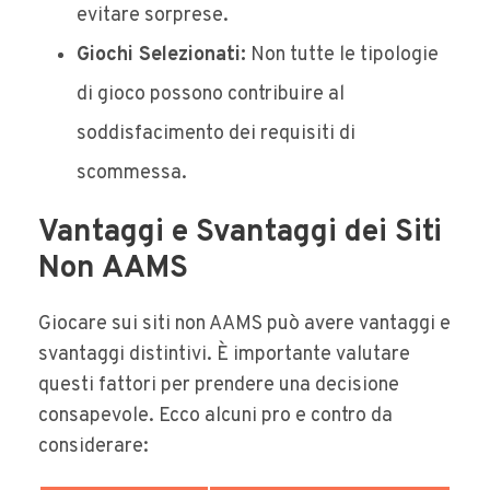
evitare sorprese.
Giochi Selezionati:
Non tutte le tipologie
di gioco possono contribuire al
soddisfacimento dei requisiti di
scommessa.
Vantaggi e Svantaggi dei Siti
Non AAMS
Giocare sui siti non AAMS può avere vantaggi e
svantaggi distintivi. È importante valutare
questi fattori per prendere una decisione
consapevole. Ecco alcuni pro e contro da
considerare: