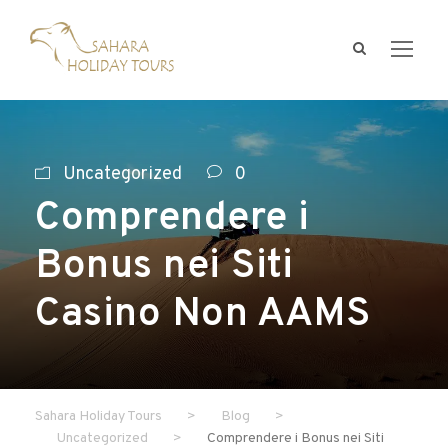
Uncategorized
0
Comprendere i
Bonus nei Siti
Casino Non AAMS
Sahara Holiday Tours
>
Blog
>
Uncategorized
>
Comprendere i Bonus nei Siti