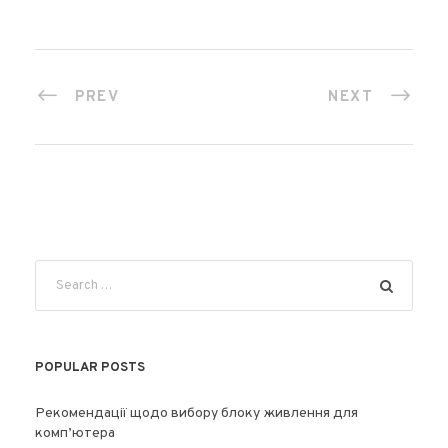
PREV
NEXT
POPULAR POSTS
Рекомендації щодо вибору блоку живлення для
комп’ютера