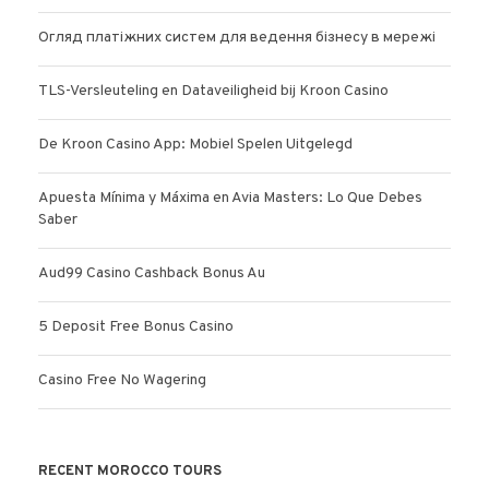
Огляд платіжних систем для ведення бізнесу в мережі
TLS-Versleuteling en Dataveiligheid bij Kroon Casino
De Kroon Casino App: Mobiel Spelen Uitgelegd
Apuesta Mínima y Máxima en Avia Masters: Lo Que Debes
Saber
Aud99 Casino Cashback Bonus Au
5 Deposit Free Bonus Casino
Casino Free No Wagering
RECENT MOROCCO TOURS