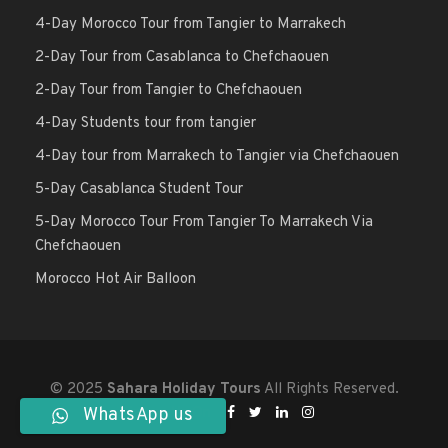
4-Day Morocco Tour from Tangier to Marrakech
2-Day Tour from Casablanca to Chefchaouen
2-Day Tour from Tangier to Chefchaouen
4-Day Students tour from tangier
4-Day tour from Marrakech to Tangier via Chefchaouen
5-Day Casablanca Student Tour
5-Day Morocco Tour From Tangier To Marrakech Via
Chefchaouen
Morocco Hot Air Balloon
© 2025
Sahara Holiday Tours
All Rights Reserved.
WhatsApp us
Follow Us On