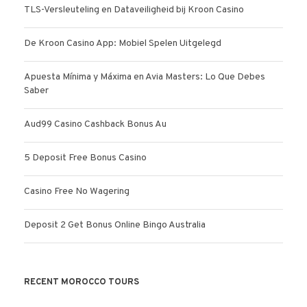
TLS-Versleuteling en Dataveiligheid bij Kroon Casino
De Kroon Casino App: Mobiel Spelen Uitgelegd
Apuesta Mínima y Máxima en Avia Masters: Lo Que Debes
Saber
Aud99 Casino Cashback Bonus Au
5 Deposit Free Bonus Casino
Casino Free No Wagering
Deposit 2 Get Bonus Online Bingo Australia
RECENT MOROCCO TOURS