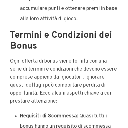
accumulare punti e ottenere premi in base
alla loro attività di gioco.
Termini e Condizioni dei
Bonus
Ogni offerta di bonus viene fornita con una
serie di termini e condizioni che devono essere
comprese appieno dai giocatori. Ignorare
questi dettagli può comportare perdita di
opportunità. Ecco alcuni aspetti chiave a cui
prestare attenzione:
Requisiti di Scommessa:
Quasi tutti i
bonus hanno un requisito di scommessa