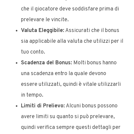
che il giocatore deve soddisfare prima di
prelevare le vincite.
Valuta Eleggibile:
Assicurati che il bonus
sia applicabile alla valuta che utilizzi per il
tuo conto.
Scadenza del Bonus:
Molti bonus hanno
una scadenza entro la quale devono
essere utilizzati, quindi è vitale utilizzarli
in tempo.
Limiti di Prelievo:
Alcuni bonus possono
avere limiti su quanto si può prelevare,
quindi verifica sempre questi dettagli per