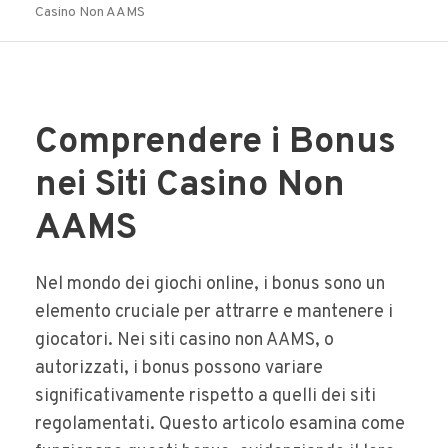
Casino Non AAMS
Comprendere i Bonus
nei Siti Casino Non
AAMS
Nel mondo dei giochi online, i bonus sono un
elemento cruciale per attrarre e mantenere i
giocatori. Nei siti casino non AAMS, o
autorizzati, i bonus possono variare
significativamente rispetto a quelli dei siti
regolamentati. Questo articolo esamina come