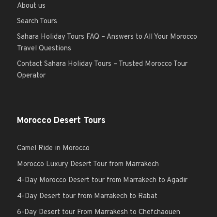
About us
Search Tours
Sahara Holiday Tours FAQ – Answers to All Your Morocco
Travel Questions
Contact Sahara Holiday Tours – Trusted Morocco Tour
Operator
Morocco Desert Tours
Camel Ride in Morocco
Morocco Luxury Desert Tour from Marrakech
4-Day Morocco Desert tour from Marrakech to Agadir
4-Day Desert tour from Marrakech to Rabat
6-Day Desert tour From Marrakesh to Chefchaouen