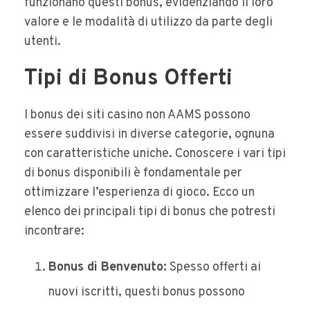
funzionano questi bonus, evidenziando il loro
valore e le modalità di utilizzo da parte degli
utenti.
Tipi di Bonus Offerti
I bonus dei siti casino non AAMS possono
essere suddivisi in diverse categorie, ognuna
con caratteristiche uniche. Conoscere i vari tipi
di bonus disponibili è fondamentale per
ottimizzare l’esperienza di gioco. Ecco un
elenco dei principali tipi di bonus che potresti
incontrare:
Bonus di Benvenuto:
Spesso offerti ai
nuovi iscritti, questi bonus possono