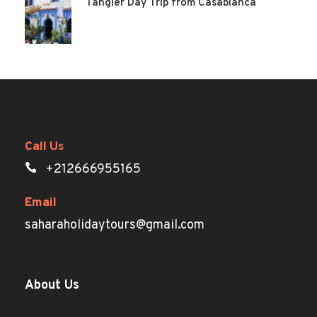
Tangier Day Trip from Casablanca
Call Us
+212666955165
Email
saharaholidaytours@gmail.com
About Us