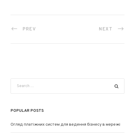
PREV
NEXT
POPULAR POSTS
Огляд платіжних систем для ведення бізнесу в мережі