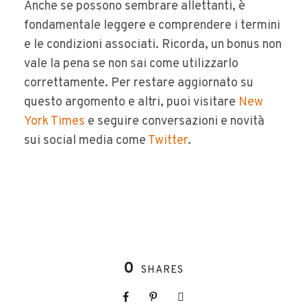
Anche se possono sembrare allettanti, è
fondamentale leggere e comprendere i termini
e le condizioni associati. Ricorda, un bonus non
vale la pena se non sai come utilizzarlo
correttamente. Per restare aggiornato su
questo argomento e altri, puoi visitare
New
York Times
e seguire conversazioni e novità
sui social media come
Twitter
.
0
SHARES