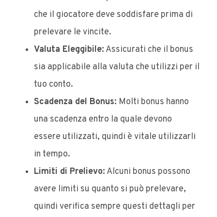
che il giocatore deve soddisfare prima di
prelevare le vincite.
Valuta Eleggibile:
Assicurati che il bonus
sia applicabile alla valuta che utilizzi per il
tuo conto.
Scadenza del Bonus:
Molti bonus hanno
una scadenza entro la quale devono
essere utilizzati, quindi è vitale utilizzarli
in tempo.
Limiti di Prelievo:
Alcuni bonus possono
avere limiti su quanto si può prelevare,
quindi verifica sempre questi dettagli per