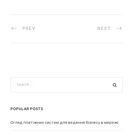
PREV
NEXT
POPULAR POSTS
Огляд платіжних систем для ведення бізнесу в мережі