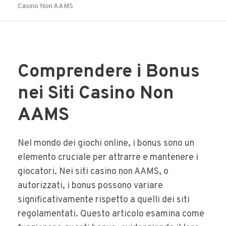
Casino Non AAMS
Comprendere i Bonus
nei Siti Casino Non
AAMS
Nel mondo dei giochi online, i bonus sono un
elemento cruciale per attrarre e mantenere i
giocatori. Nei siti casino non AAMS, o
autorizzati, i bonus possono variare
significativamente rispetto a quelli dei siti
regolamentati. Questo articolo esamina come