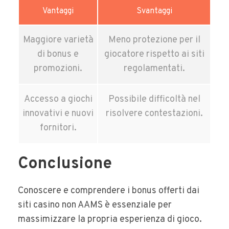
Vantaggi
Svantaggi
Maggiore varietà
Meno protezione per il
di bonus e
giocatore rispetto ai siti
promozioni.
regolamentati.
Accesso a giochi
Possibile difficoltà nel
innovativi e nuovi
risolvere contestazioni.
fornitori.
Conclusione
Conoscere e comprendere i bonus offerti dai
siti casino non AAMS è essenziale per
massimizzare la propria esperienza di gioco.