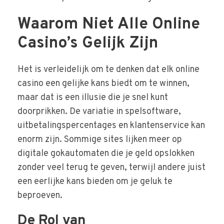
Waarom Niet Alle Online
Casino’s Gelijk Zijn
Het is verleidelijk om te denken dat elk online
casino een gelijke kans biedt om te winnen,
maar dat is een illusie die je snel kunt
doorprikken. De variatie in spelsoftware,
uitbetalingspercentages en klantenservice kan
enorm zijn. Sommige sites lijken meer op
digitale gokautomaten die je geld opslokken
zonder veel terug te geven, terwijl andere juist
een eerlijke kans bieden om je geluk te
beproeven.
De Rol van