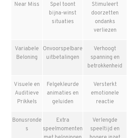
Near Miss
Spel toont
Stimuleert
bijna-winst
doorzetten
situaties
ondanks
verliezen
Variabele
Onvoorspelbare
Verhoogt
Beloning
uitbetalingen
spanning en
betrokkenheid
Visuele en
Felgekleurde
Versterkt
Auditieve
animaties en
emotionele
Prikkels
geluiden
reactie
Bonusronde
Extra
Verlengde
s
speelmomenten
speeltijd en
met beloningen
hogere inzet