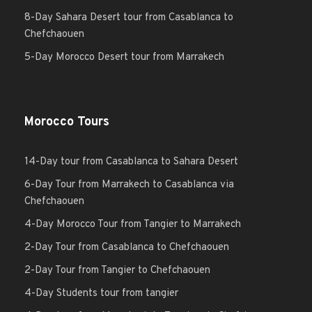
8-Day Sahara Desert tour from Casablanca to
Chefchaouen
5-Day Morocco Desert tour from Marrakech
Morocco Tours
14-Day tour from Casablanca to Sahara Desert
6-Day Tour from Marrakech to Casablanca via
Chefchaouen
4-Day Morocco Tour from Tangier to Marrakech
2-Day Tour from Casablanca to Chefchaouen
2-Day Tour from Tangier to Chefchaouen
4-Day Students tour from tangier