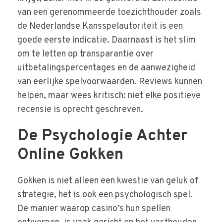
van een gerenommeerde toezichthouder zoals
de Nederlandse Kansspelautoriteit is een
goede eerste indicatie. Daarnaast is het slim
om te letten op transparantie over
uitbetalingspercentages en de aanwezigheid
van eerlijke spelvoorwaarden. Reviews kunnen
helpen, maar wees kritisch: niet elke positieve
recensie is oprecht geschreven.
De Psychologie Achter
Online Gokken
Gokken is niet alleen een kwestie van geluk of
strategie, het is ook een psychologisch spel.
De manier waarop casino’s hun spellen