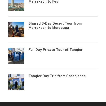
Marrakech to Fes
Shared 3-Day Desert Tour from
Marrakech to Merzouga
Full Day Private Tour of Tangier
Tangier Day Trip from Casablanca