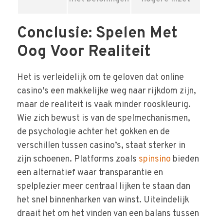
Conclusie: Spelen Met
Oog Voor Realiteit
Het is verleidelijk om te geloven dat online
casino’s een makkelijke weg naar rijkdom zijn,
maar de realiteit is vaak minder rooskleurig.
Wie zich bewust is van de spelmechanismen,
de psychologie achter het gokken en de
verschillen tussen casino’s, staat sterker in
zijn schoenen. Platforms zoals
spinsino
bieden
een alternatief waar transparantie en
spelplezier meer centraal lijken te staan dan
het snel binnenharken van winst. Uiteindelijk
draait het om het vinden van een balans tussen