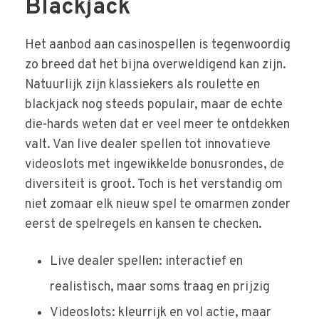
Blackjack
Het aanbod aan casinospellen is tegenwoordig
zo breed dat het bijna overweldigend kan zijn.
Natuurlijk zijn klassiekers als roulette en
blackjack nog steeds populair, maar de echte
die-hards weten dat er veel meer te ontdekken
valt. Van live dealer spellen tot innovatieve
videoslots met ingewikkelde bonusrondes, de
diversiteit is groot. Toch is het verstandig om
niet zomaar elk nieuw spel te omarmen zonder
eerst de spelregels en kansen te checken.
Live dealer spellen: interactief en
realistisch, maar soms traag en prijzig
Videoslots: kleurrijk en vol actie, maar