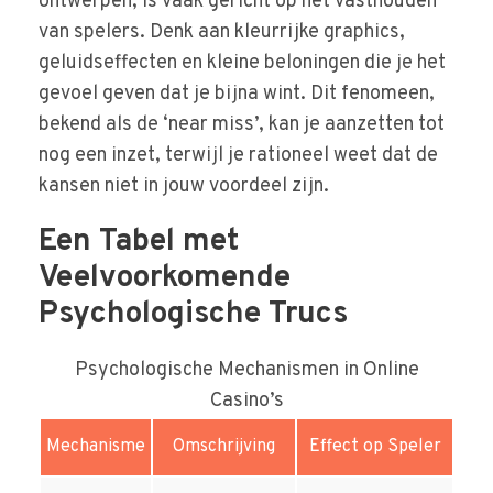
ontwerpen, is vaak gericht op het vasthouden
van spelers. Denk aan kleurrijke graphics,
geluidseffecten en kleine beloningen die je het
gevoel geven dat je bijna wint. Dit fenomeen,
bekend als de ‘near miss’, kan je aanzetten tot
nog een inzet, terwijl je rationeel weet dat de
kansen niet in jouw voordeel zijn.
Een Tabel met
Veelvoorkomende
Psychologische Trucs
Psychologische Mechanismen in Online
Casino’s
Mechanisme
Omschrijving
Effect op Speler