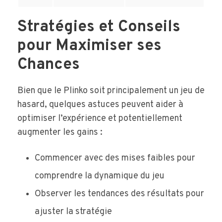
Stratégies et Conseils
pour Maximiser ses
Chances
Bien que le Plinko soit principalement un jeu de
hasard, quelques astuces peuvent aider à
optimiser l’expérience et potentiellement
augmenter les gains :
Commencer avec des mises faibles pour
comprendre la dynamique du jeu
Observer les tendances des résultats pour
ajuster la stratégie