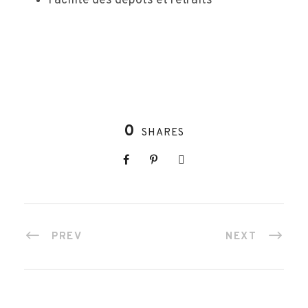
Facilité des dépôts et retraits
0
SHARES
PREV
NEXT