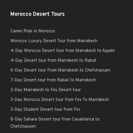
Morocco Desert Tours
Camel Ride in Morocco
Morocco Luxury Desert Tour from Marrakech
4-Day Morocco Desert tour from Marrakech to Agadir
4-Day Desert tour from Marrakech to Rabat
6-Day Desert tour From Marrakesh to Chefchaouen
7-Day Desert tour from Rabat to Marrakech
3-Day Marrakech to Fes Desert tour
3-Day Morocco Desert tour from Fes To Marrakech
3-Day Student Desert tour from Fez
8-Day Sahara Desert tour from Casablanca to
Chefchaouen