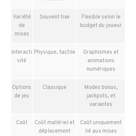
Variété
Souvent fixe
Flexible selon le
de
budget du joueur
mises
Interacti
Physique, tactile
Graphismes et
vité
animations
numériques
Options
Classique
Modes bonus,
de jeu
jackpots, et
variantes
Coût
Coût matériel et
Coût uniquement
déplacement
lié aux mises