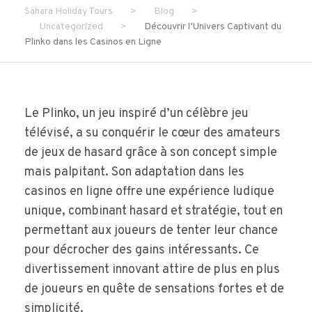
Sahara Holiday Tours
>
Blog
>
Uncategorized
>
Découvrir l’Univers Captivant du
Plinko dans les Casinos en Ligne
Le Plinko, un jeu inspiré d’un célèbre jeu
télévisé, a su conquérir le cœur des amateurs
de jeux de hasard grâce à son concept simple
mais palpitant. Son adaptation dans les
casinos en ligne offre une expérience ludique
unique, combinant hasard et stratégie, tout en
permettant aux joueurs de tenter leur chance
pour décrocher des gains intéressants. Ce
divertissement innovant attire de plus en plus
de joueurs en quête de sensations fortes et de
simplicité.