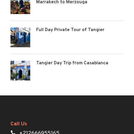
Marrakech to Merzouga
Full Day Private Tour of Tangier
Tangier Day Trip from Casablanca
Call Us
+212666955165