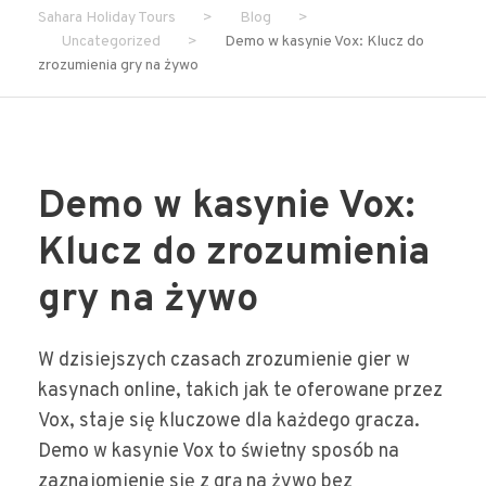
Sahara Holiday Tours
>
Blog
>
Uncategorized
>
Demo w kasynie Vox: Klucz do
zrozumienia gry na żywo
Demo w kasynie Vox:
Klucz do zrozumienia
gry na żywo
W dzisiejszych czasach zrozumienie gier w
kasynach online, takich jak te oferowane przez
Vox, staje się kluczowe dla każdego gracza.
Demo w kasynie Vox to świetny sposób na
zaznajomienie się z grą na żywo bez