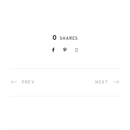
0
SHARES
PREV
NEXT