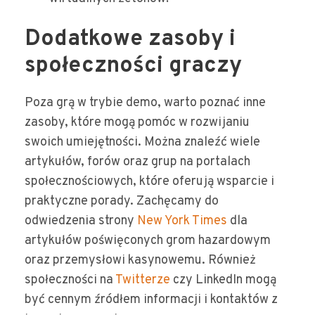
Dodatkowe zasoby i
społeczności graczy
Poza grą w trybie demo, warto poznać inne
zasoby, które mogą pomóc w rozwijaniu
swoich umiejętności. Można znaleźć wiele
artykułów, forów oraz grup na portalach
społecznościowych, które oferują wsparcie i
praktyczne porady. Zachęcamy do
odwiedzenia strony
New York Times
dla
artykułów poświęconych grom hazardowym
oraz przemysłowi kasynowemu. Również
społeczności na
Twitterze
czy LinkedIn mogą
być cennym źródłem informacji i kontaktów z