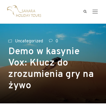
Uncategorized
0
Demo w kasynie
Vox: Klucz do
zrozumienia gry na
żywo