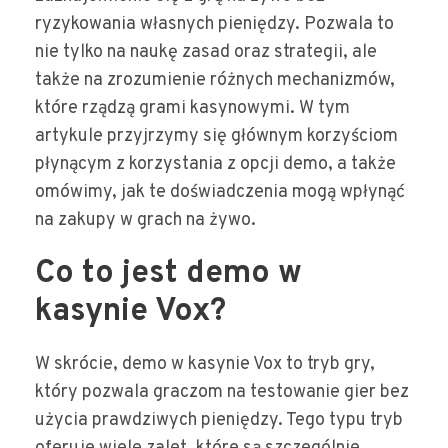
ryzykowania własnych pieniędzy. Pozwala to
nie tylko na naukę zasad oraz strategii, ale
także na zrozumienie różnych mechanizmów,
które rządzą grami kasynowymi. W tym
artykule przyjrzymy się głównym korzyściom
płynącym z korzystania z opcji demo, a także
omówimy, jak te doświadczenia mogą wpłynąć
na zakupy w grach na żywo.
Co to jest demo w
kasynie Vox?
W skrócie, demo w kasynie Vox to tryb gry,
który pozwala graczom na testowanie gier bez
użycia prawdziwych pieniędzy. Tego typu tryb