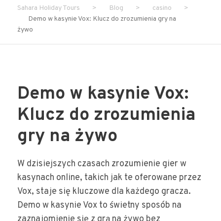
Sahara Holiday Tours
>
Blog
>
casino
>
Demo w kasynie Vox: Klucz do zrozumienia gry na
żywo
Demo w kasynie Vox:
Klucz do zrozumienia
gry na żywo
W dzisiejszych czasach zrozumienie gier w
kasynach online, takich jak te oferowane przez
Vox, staje się kluczowe dla każdego gracza.
Demo w kasynie Vox to świetny sposób na
zaznajomienie się z grą na żywo bez