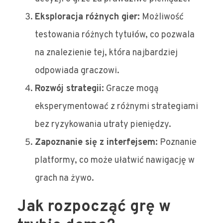
Eksploracja różnych gier:
Możliwość
testowania różnych tytułów, co pozwala
na znalezienie tej, która najbardziej
odpowiada graczowi.
Rozwój strategii:
Gracze mogą
eksperymentować z różnymi strategiami
bez ryzykowania utraty pieniędzy.
Zapoznanie się z interfejsem:
Poznanie
platformy, co może ułatwić nawigację w
grach na żywo.
Jak rozpocząć grę w