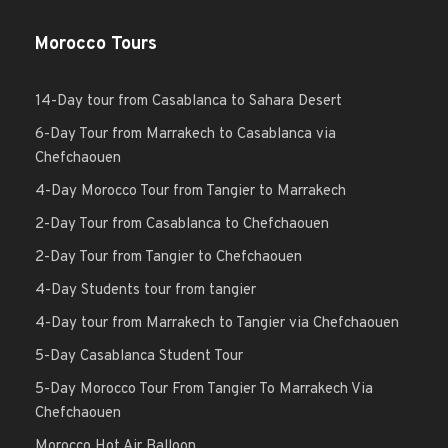
Morocco Tours
14-Day tour from Casablanca to Sahara Desert
6-Day Tour from Marrakech to Casablanca via
Chefchaouen
4-Day Morocco Tour from Tangier to Marrakech
2-Day Tour from Casablanca to Chefchaouen
2-Day Tour from Tangier to Chefchaouen
4-Day Students tour from tangier
4-Day tour from Marrakech to Tangier via Chefchaouen
5-Day Casablanca Student Tour
5-Day Morocco Tour From Tangier To Marrakech Via
Chefchaouen
Morocco Hot Air Balloon