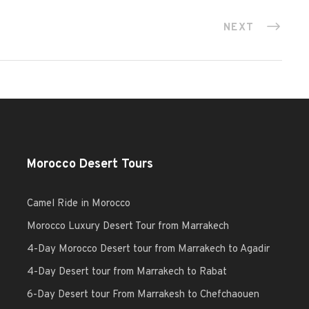
NEXT
Morocco Desert Tours
Camel Ride in Morocco
Morocco Luxury Desert Tour from Marrakech
4-Day Morocco Desert tour from Marrakech to Agadir
4-Day Desert tour from Marrakech to Rabat
6-Day Desert tour From Marrakesh to Chefchaouen