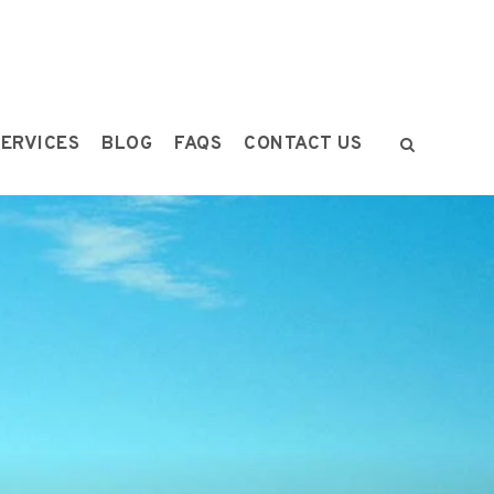
SERVICES
BLOG
FAQS
CONTACT US