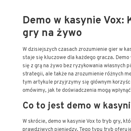
Demo w kasynie Vox: 
gry na żywo
W dzisiejszych czasach zrozumienie gier w kas
staje się kluczowe dla każdego gracza. Demo 
się z grą na żywo bez ryzykowania własnych pi
strategii, ale także na zrozumienie różnych 
tym artykule przyjrzymy się głównym korzyści
omówimy, jak te doświadczenia mogą wpłynąć 
Co to jest demo w kasyn
W skrócie, demo w kasynie Vox to tryb gry, k
prawdziwych pieniędzy. Tego typu tryb oferuje 