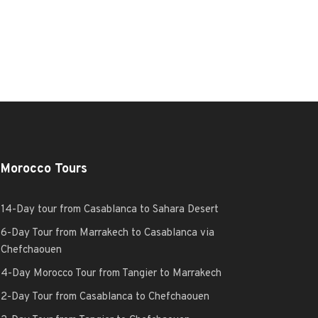
Morocco Tours
14-Day tour from Casablanca to Sahara Desert
6-Day Tour from Marrakech to Casablanca via
Chefchaouen
4-Day Morocco Tour from Tangier to Marrakech
2-Day Tour from Casablanca to Chefchaouen