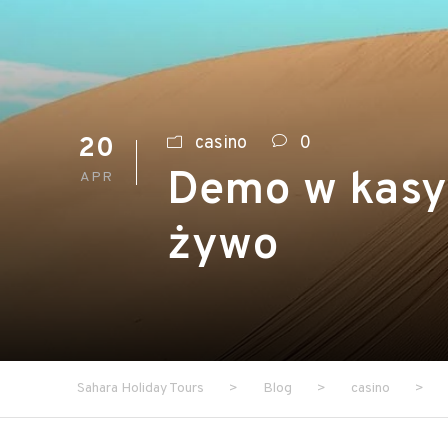
casino
0
20
Demo w kasyn
APR
żywo
Sahara Holiday Tours
>
Blog
>
casino
>