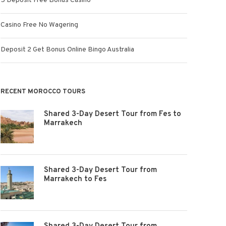
5 Deposit Free Bonus Casino
Casino Free No Wagering
Deposit 2 Get Bonus Online Bingo Australia
RECENT MOROCCO TOURS
Shared 3-Day Desert Tour from Fes to
Marrakech
Shared 3-Day Desert Tour from
Marrakech to Fes