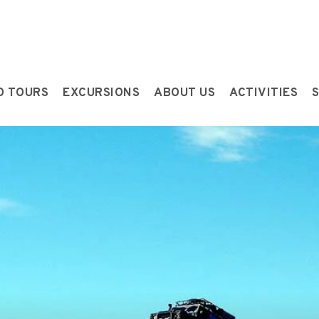
 TOURS
EXCURSIONS
ABOUT US
ACTIVITIES