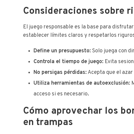
Consideraciones sobre ri
El juego responsable es la base para disfruta
establecer límites claros y respetarlos rigur
Define un presupuesto:
Solo juega con di
Controla el tiempo de juego:
Evita sesion
No persigas pérdidas:
Acepta que el azar 
Utiliza herramientas de autoexclusión:
M
acceso si es necesario.
Cómo aprovechar los bon
en trampas