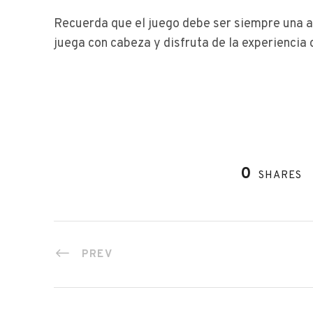
Recuerda que el juego debe ser siempre una ac
juega con cabeza y disfruta de la experiencia 
0
SHARES
PREV