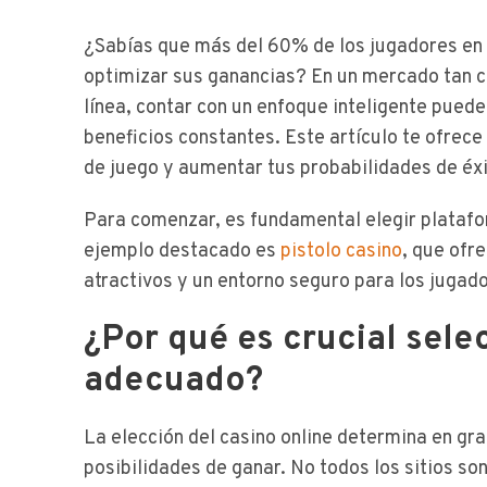
¿Sabías que más del 60% de los jugadores en l
optimizar sus ganancias? En un mercado tan c
línea, contar con un enfoque inteligente puede
beneficios constantes. Este artículo te ofrece
de juego y aumentar tus probabilidades de éxi
Para comenzar, es fundamental elegir platafo
ejemplo destacado es
pistolo casino
, que ofr
atractivos y un entorno seguro para los jugad
¿Por qué es crucial sele
adecuado?
La elección del casino online determina en gra
posibilidades de ganar. No todos los sitios so