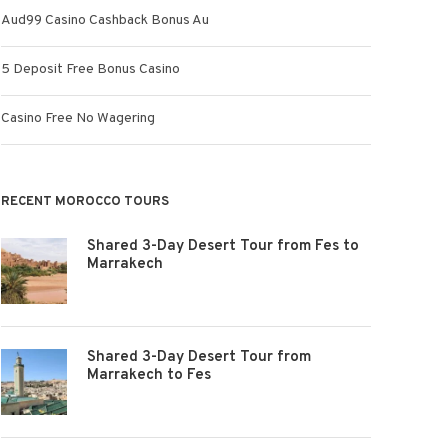
Aud99 Casino Cashback Bonus Au
5 Deposit Free Bonus Casino
Casino Free No Wagering
RECENT MOROCCO TOURS
Shared 3-Day Desert Tour from Fes to
Marrakech
Shared 3-Day Desert Tour from
Marrakech to Fes