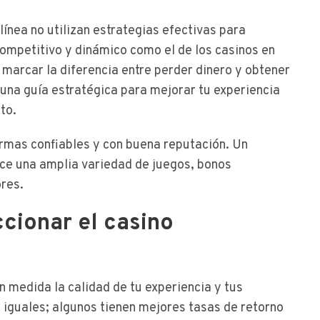
ínea no utilizan estrategias efectivas para
ompetitivo y dinámico como el de los casinos en
 marcar la diferencia entre perder dinero y obtener
 una guía estratégica para mejorar tu experiencia
to.
rmas confiables y con buena reputación. Un
ece una amplia variedad de juegos, bonos
ores.
ccionar el casino
n medida la calidad de tu experiencia y tus
n iguales; algunos tienen mejores tasas de retorno