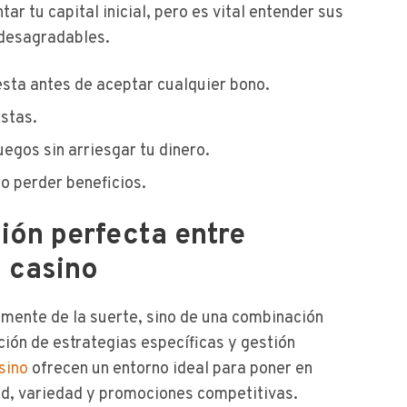
 tu capital inicial, pero es vital entender sus
 desagradables.
sta antes de aceptar cualquier bono.
ustas.
egos sin arriesgar tu dinero.
o perder beneficios.
ión perfecta entre
l casino
camente de la suerte, sino de una combinación
ción de estrategias específicas y gestión
sino
ofrecen un entorno ideal para poner en
ad, variedad y promociones competitivas.