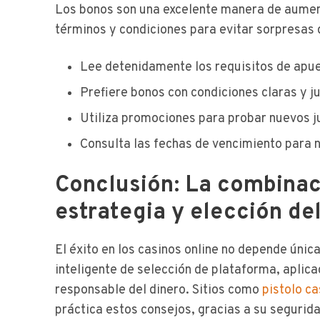
Los bonos son una excelente manera de aumentar
términos y condiciones para evitar sorpresas
Lee detenidamente los requisitos de apue
Prefiere bonos con condiciones claras y j
Utiliza promociones para probar nuevos ju
Consulta las fechas de vencimiento para n
Conclusión: La combinac
estrategia y elección de
El éxito en los casinos online no depende úni
inteligente de selección de plataforma, aplica
responsable del dinero. Sitios como
pistolo ca
práctica estos consejos, gracias a su segurid