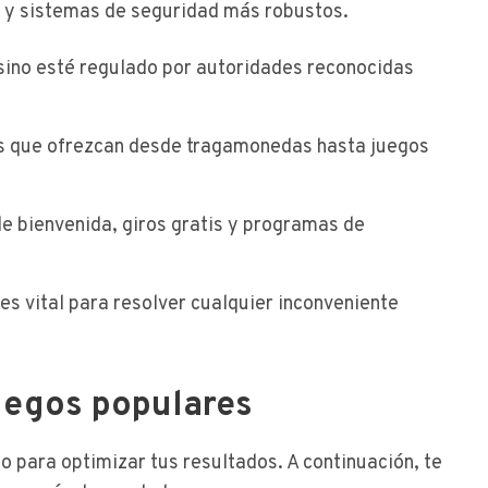
 y sistemas de seguridad más robustos.
asino esté regulado por autoridades reconocidas
s que ofrezcan desde tragamonedas hasta juegos
 bienvenida, giros gratis y programas de
es vital para resolver cualquier inconveniente
juegos populares
o para optimizar tus resultados. A continuación, te