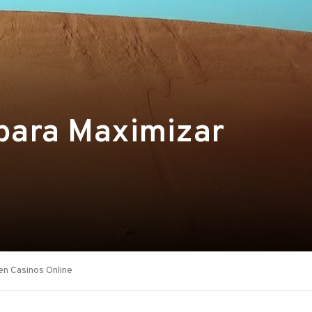
 para Maximizar
en Casinos Online