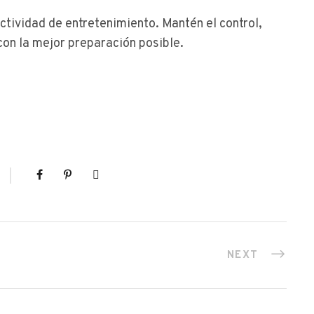
tividad de entretenimiento. Mantén el control,
con la mejor preparación posible.
NEXT