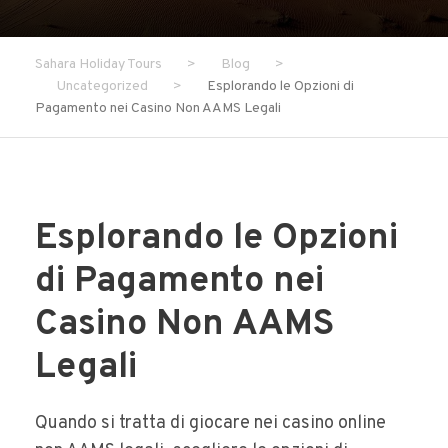
Sahara Holiday Tours
>
Blog
>
Uncategorized
>
Esplorando le Opzioni di
Pagamento nei Casino Non AAMS Legali
Esplorando le Opzioni
di Pagamento nei
Casino Non AAMS
Legali
Quando si tratta di giocare nei casino online