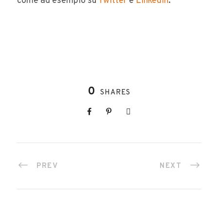
come ad esempio su
Twitter
e
LinkedIn
.
0
SHARES
PREV
NEXT