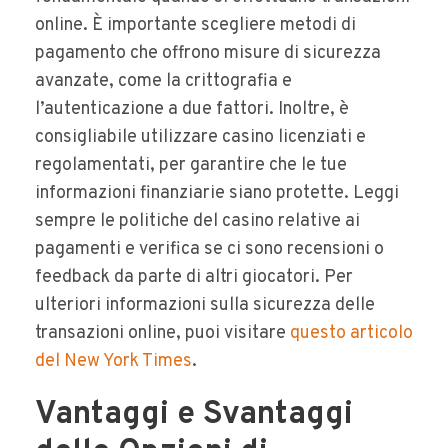
online. È importante scegliere metodi di
pagamento che offrono misure di sicurezza
avanzate, come la crittografia e
l’autenticazione a due fattori. Inoltre, è
consigliabile utilizzare casino licenziati e
regolamentati, per garantire che le tue
informazioni finanziarie siano protette. Leggi
sempre le politiche del casino relative ai
pagamenti e verifica se ci sono recensioni o
feedback da parte di altri giocatori. Per
ulteriori informazioni sulla sicurezza delle
transazioni online, puoi visitare
questo articolo
del New York Times
.
Vantaggi e Svantaggi