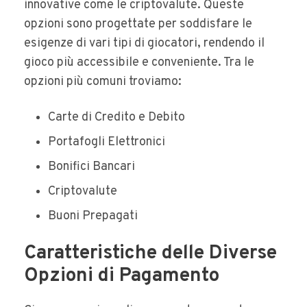
innovative come le criptovalute. Queste
opzioni sono progettate per soddisfare le
esigenze di vari tipi di giocatori, rendendo il
gioco più accessibile e conveniente. Tra le
opzioni più comuni troviamo:
Carte di Credito e Debito
Portafogli Elettronici
Bonifici Bancari
Criptovalute
Buoni Prepagati
Caratteristiche delle Diverse
Opzioni di Pagamento