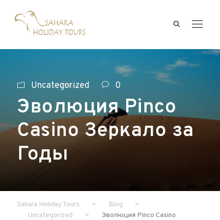
Uncategorized
0
Эволюция Pinco
Casino Зеркало за
Годы
Sahara Holiday Tours
>
Blog
>
Uncategorized
>
Эволюция Pinco Casino