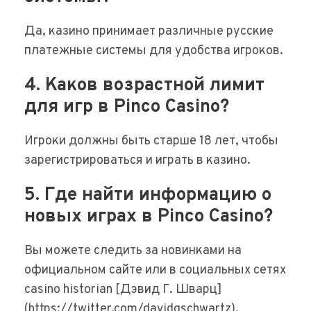
Да, казино принимает различные русские
платежные системы для удобства игроков.
4. Каков возрастной лимит
для игр в Pinco Casino?
Игроки должны быть старше 18 лет, чтобы
зарегистрироваться и играть в казино.
5. Где найти информацию о
новых играх в Pinco Casino?
Вы можете следить за новинками на
официальном сайте или в социальных сетях
casino historian [Дэвид Г. Шварц]
(https://twitter.com/davidgschwartz).