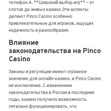
телефон.4. **Широкий выбор игр** – от
слотов до живых казино.Эти аспекты
делают Pinco Casino особенно
привлекательным для игроков, ищущих
надежность и разнообразие.
Влияние
законодательства на Pinco
Casino
Законы и регуляции имеют огромное
значение для онлайн-казино, и Pinco Casino
не исключение. С изменением
законодательства в России в последние
годы, казино получило возможность
легально функционировать, что