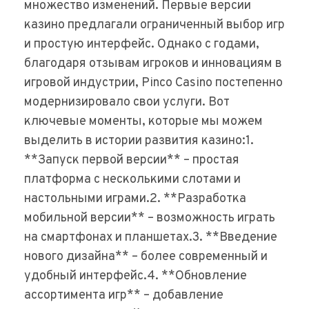
множество изменений. Первые версии
казино предлагали ограниченный выбор игр
и простую интерфейс. Однако с годами,
благодаря отзывам игроков и инновациям в
игровой индустрии, Pinco Casino постепенно
модернизировало свои услуги. Вот
ключевые моменты, которые мы можем
выделить в истории развития казино:1.
**Запуск первой версии** – простая
платформа с несколькими слотами и
настольными играми.2. **Разработка
мобильной версии** – возможность играть
на смартфонах и планшетах.3. **Введение
нового дизайна** – более современный и
удобный интерфейс.4. **Обновление
ассортимента игр** – добавление