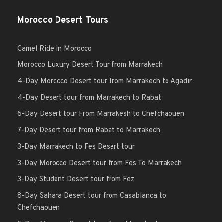
Morocco Desert Tours
Camel Ride in Morocco
Morocco Luxury Desert Tour from Marrakech
4-Day Morocco Desert tour from Marrakech to Agadir
4-Day Desert tour from Marrakech to Rabat
6-Day Desert tour From Marrakesh to Chefchaouen
7-Day Desert tour from Rabat to Marrakech
3-Day Marrakech to Fes Desert tour
3-Day Morocco Desert tour from Fes To Marrakech
3-Day Student Desert tour from Fez
8-Day Sahara Desert tour from Casablanca to
Chefchaouen