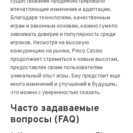
существования продемонстрировало
впечатляющие изменения и адаптации.
Благодаря технологиям, качественным
играм и законным основам, казино сумело
завоевать доверие и популярность среди
игроков. Несмотря на высокую
конкуренцию на рынке, Pinco Casino
продолжает стремиться к новым высотам,
предоставляя своим пользователям
уникальный опыт игры. Ему предстоит еще
много изменений и улучшений в будущем,
что можно с уверенностью сказать.
Часто задаваемые
вопросы (FAQ)