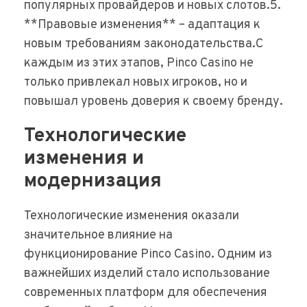
популярных провайдеров и новых слотов.5.
**Правовые изменения** – адаптация к
новым требованиям законодательства.С
каждым из этих этапов, Pinco Casino не
только привлекал новых игроков, но и
повышал уровень доверия к своему бренду.
Технологические
изменения и
модернизация
Технологические изменения оказали
значительное влияние на
функционирование Pinco Casino. Одним из
важнейших изделий стало использование
современных платформ для обеспечения