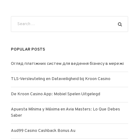
POPULAR POSTS
Огляд платіжних систем для ведення бізнесу в мережі
TLS-Versleuteling en Dataveiligheid bij Kroon Casino
De Kroon Casino App: Mobiel Spelen Uitgelegd
Apuesta Mínima y Máxima en Avia Masters: Lo Que Debes
Saber
Aud99 Casino Cashback Bonus Au