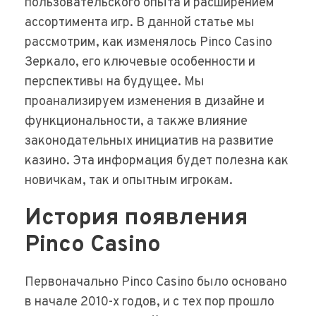
пользовательского опыта и расширением
ассортимента игр. В данной статье мы
рассмотрим, как изменялось Pinco Casino
Зеркало, его ключевые особенности и
перспективы на будущее. Мы
проанализируем изменения в дизайне и
функциональности, а также влияние
законодательных инициатив на развитие
казино. Эта информация будет полезна как
новичкам, так и опытным игрокам.
История появления
Pinco Casino
Первоначально Pinco Casino было основано
в начале 2010-х годов, и с тех пор прошло