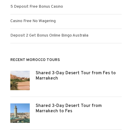
5 Deposit Free Bonus Casino
Casino Free No Wagering
Deposit 2 Get Bonus Online Bingo Australia
RECENT MOROCCO TOURS
Shared 3-Day Desert Tour from Fes to
Marrakech
Shared 3-Day Desert Tour from
Marrakech to Fes