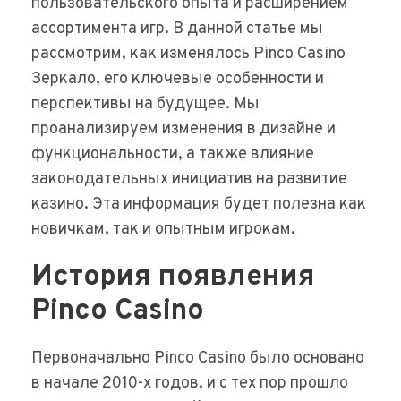
пользовательского опыта и расширением
ассортимента игр. В данной статье мы
рассмотрим, как изменялось Pinco Casino
Зеркало, его ключевые особенности и
перспективы на будущее. Мы
проанализируем изменения в дизайне и
функциональности, а также влияние
законодательных инициатив на развитие
казино. Эта информация будет полезна как
новичкам, так и опытным игрокам.
История появления
Pinco Casino
Первоначально Pinco Casino было основано
в начале 2010-х годов, и с тех пор прошло