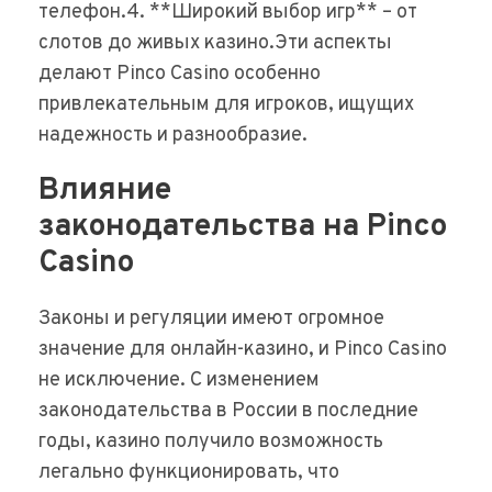
телефон.4. **Широкий выбор игр** – от
слотов до живых казино.Эти аспекты
делают Pinco Casino особенно
привлекательным для игроков, ищущих
надежность и разнообразие.
Влияние
законодательства на Pinco
Casino
Законы и регуляции имеют огромное
значение для онлайн-казино, и Pinco Casino
не исключение. С изменением
законодательства в России в последние
годы, казино получило возможность
легально функционировать, что