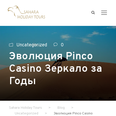
Uncategorized
0
Эволюция Pinco
Casino Зеркало за
Годы
Sahara Holiday Tours
>
Blog
>
Uncategorized
>
Эволюция Pinco Casino