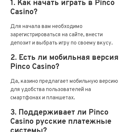
1. Как начать играть в Pinco
Casino?
Для начала вам необходимо
зарегистрироваться на сайте, внести
депозит и выбрать игру по своему вкусу.
2. Есть ли мобильная версия
Pinco Casino?
Да, казино предлагает мобильную версию
для удобства пользователей на
смартфонах и планшетах.
3. Поддерживает ли Pinco
Casino русские платежные
системы?