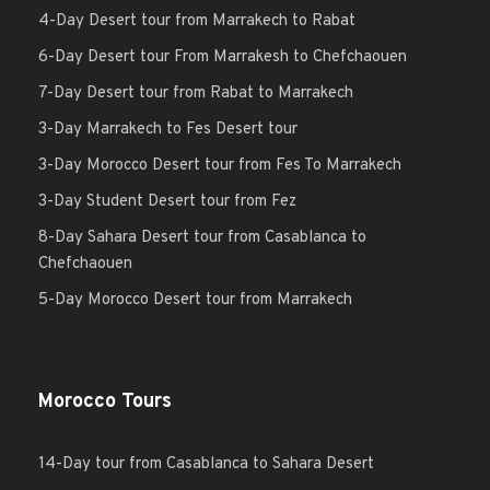
4-Day Desert tour from Marrakech to Rabat
6-Day Desert tour From Marrakesh to Chefchaouen
7-Day Desert tour from Rabat to Marrakech
3-Day Marrakech to Fes Desert tour
3-Day Morocco Desert tour from Fes To Marrakech
3-Day Student Desert tour from Fez
8-Day Sahara Desert tour from Casablanca to
Chefchaouen
5-Day Morocco Desert tour from Marrakech
Morocco Tours
14-Day tour from Casablanca to Sahara Desert