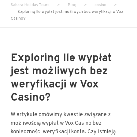
Sahara Holiday Tours
>
Blog
>
casino
>
Exploring Ile wypłat jest możliwych bez weryfikacji w Vox
Casino?
Exploring Ile wypłat
jest możliwych bez
weryfikacji w Vox
Casino?
W artykule omówimy kwestie związane z
możliwością wypłat w Vox Casino bez
konieczności weryfikacji konta. Czy istnieją