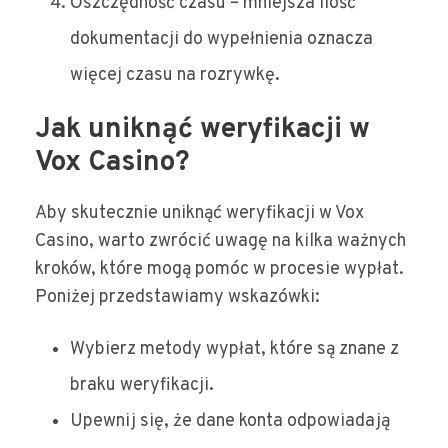
Oszczędność czasu – mniejsza ilość
dokumentacji do wypełnienia oznacza
więcej czasu na rozrywkę.
Jak uniknąć weryfikacji w
Vox Casino?
Aby skutecznie uniknąć weryfikacji w Vox
Casino, warto zwrócić uwagę na kilka ważnych
kroków, które mogą pomóc w procesie wypłat.
Poniżej przedstawiamy wskazówki:
Wybierz metody wypłat, które są znane z
braku weryfikacji.
Upewnij się, że dane konta odpowiadają