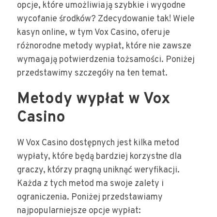
opcje, które umożliwiają szybkie i wygodne
wycofanie środków? Zdecydowanie tak! Wiele
kasyn online, w tym Vox Casino, oferuje
różnorodne metody wypłat, które nie zawsze
wymagają potwierdzenia tożsamości. Poniżej
przedstawimy szczegóły na ten temat.
Metody wypłat w Vox
Casino
W Vox Casino dostępnych jest kilka metod
wypłaty, które będą bardziej korzystne dla
graczy, którzy pragną uniknąć weryfikacji.
Każda z tych metod ma swoje zalety i
ograniczenia. Poniżej przedstawiamy
najpopularniejsze opcje wypłat: