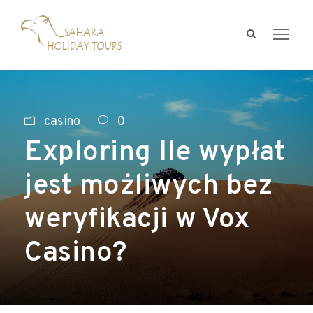
casino
0
Exploring Ile wypłat
jest możliwych bez
weryfikacji w Vox
Casino?