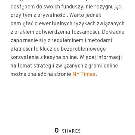
dostępem do swoich funduszy, nie rezygnując
przy tym z prywatności. Warto jednak
pamiętać o ewentualnych ryzykach związanych
z brakiem potwierdzenia tożsamości. Dokładne
zapoznanie się z regulaminem i metodami
płatności to klucz do bezproblemowego
korzystania z kasyna online. Więcej informacji
na temat strategii związanych z grami online
można znaleźć na stronie
NY Times
.
0
SHARES