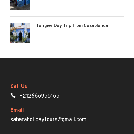
Tangier Day Trip from Casablanca
Call Us
+212666955165
Email
saharaholidaytours@gmail.com