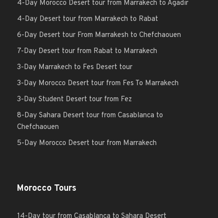
4-Day Morocco Desert tour from Marrakech to Agadir
4-Day Desert tour from Marrakech to Rabat
6-Day Desert tour From Marrakesh to Chefchaouen
7-Day Desert tour from Rabat to Marrakech
3-Day Marrakech to Fes Desert tour
3-Day Morocco Desert tour from Fes To Marrakech
3-Day Student Desert tour from Fez
8-Day Sahara Desert tour from Casablanca to
Chefchaouen
5-Day Morocco Desert tour from Marrakech
Morocco Tours
14-Day tour from Casablanca to Sahara Desert