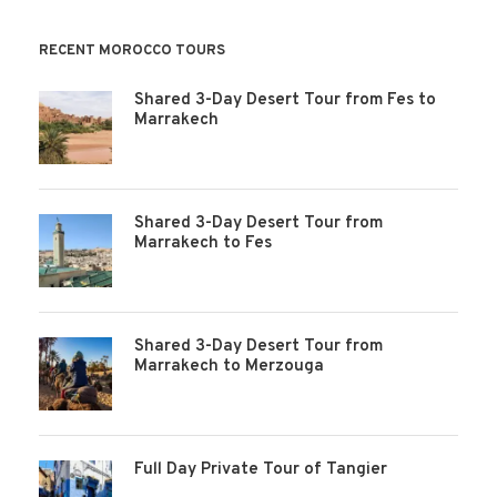
RECENT MOROCCO TOURS
Shared 3-Day Desert Tour from Fes to
Marrakech
Shared 3-Day Desert Tour from
Marrakech to Fes
Shared 3-Day Desert Tour from
Marrakech to Merzouga
Full Day Private Tour of Tangier