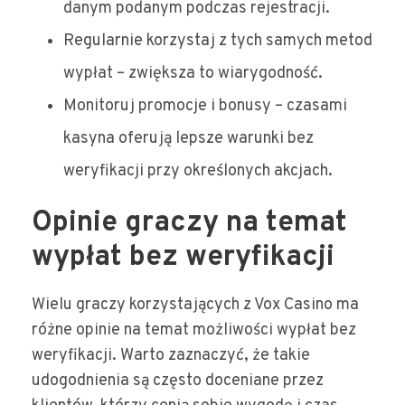
danym podanym podczas rejestracji.
Regularnie korzystaj z tych samych metod
wypłat – zwiększa to wiarygodność.
Monitoruj promocje i bonusy – czasami
kasyna oferują lepsze warunki bez
weryfikacji przy określonych akcjach.
Opinie graczy na temat
wypłat bez weryfikacji
Wielu graczy korzystających z Vox Casino ma
różne opinie na temat możliwości wypłat bez
weryfikacji. Warto zaznaczyć, że takie
udogodnienia są często doceniane przez