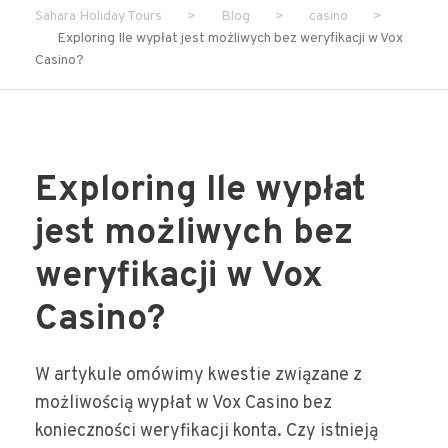
Sahara Holiday Tours
>
Blog
>
casino
>
Exploring Ile wypłat jest możliwych bez weryfikacji w Vox
Casino?
Exploring Ile wypłat
jest możliwych bez
weryfikacji w Vox
Casino?
W artykule omówimy kwestie związane z
możliwością wypłat w Vox Casino bez
konieczności weryfikacji konta. Czy istnieją