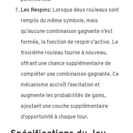
Les Respins:
Lorsque deux rouleaux sont
remplis du même symbole, mais
qu’aucune combinaison gagnante n’est
formée, la fonction de respin s’active. Le
troisième rouleau tourne à nouveau,
offrant une chance supplémentaire de
compléter une combinaison gagnante. Ce
mécanisme accroît l’excitation et
augmente les probabilités de gains,
ajoutant une couche supplémentaire
d’opportunité à chaque tour.