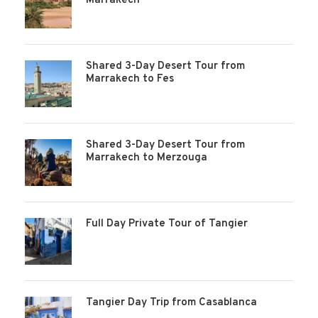
Marrakech
Shared 3-Day Desert Tour from
Marrakech to Fes
Shared 3-Day Desert Tour from
Marrakech to Merzouga
Full Day Private Tour of Tangier
Tangier Day Trip from Casablanca