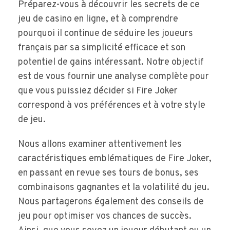
Préparez-vous à découvrir les secrets de ce
jeu de casino en ligne, et à comprendre
pourquoi il continue de séduire les joueurs
français par sa simplicité efficace et son
potentiel de gains intéressant. Notre objectif
est de vous fournir une analyse complète pour
que vous puissiez décider si Fire Joker
correspond à vos préférences et à votre style
de jeu.
Nous allons examiner attentivement les
caractéristiques emblématiques de Fire Joker,
en passant en revue ses tours de bonus, ses
combinaisons gagnantes et la volatilité du jeu.
Nous partagerons également des conseils de
jeu pour optimiser vos chances de succès.