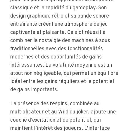
classique et la rapidité du gameplay. Son
design graphique rétro et sa bande sonore
entraînante créent une atmosphère de jeu
captivante et plaisante. Ce slot réussit à
combiner la nostalgie des machines à sous
traditionnelles avec des fonctionnalités
modernes et des opportunités de gains
intéressantes. La volatilité moyenne est un
atout non négligeable, qui permet un équilibre
idéal entre les gains réguliers et le potentiel
de gains importants.
La présence des respins, combinée au
multiplicateur et au Wild du joker, ajoute une
couche d’excitation et de potentiel, qui
maintient l’intérêt des joueurs. L’interface