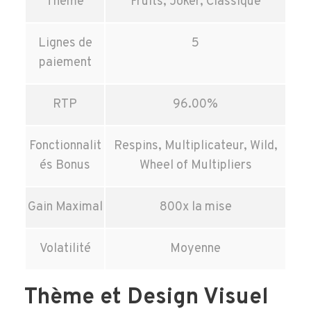
Thème
Fruits, Joker, Classique
Lignes de
5
paiement
RTP
96.00%
Fonctionnalit
Respins, Multiplicateur, Wild,
és Bonus
Wheel of Multipliers
Gain Maximal
800x la mise
Volatilité
Moyenne
Thème et Design Visuel