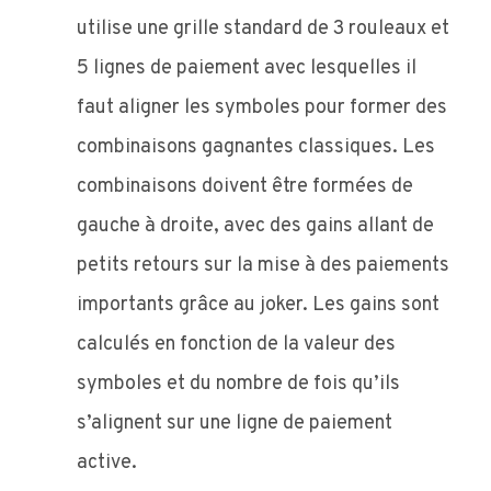
utilise une grille standard de 3 rouleaux et
5 lignes de paiement avec lesquelles il
faut aligner les symboles pour former des
combinaisons gagnantes classiques. Les
combinaisons doivent être formées de
gauche à droite, avec des gains allant de
petits retours sur la mise à des paiements
importants grâce au joker. Les gains sont
calculés en fonction de la valeur des
symboles et du nombre de fois qu’ils
s’alignent sur une ligne de paiement
active.