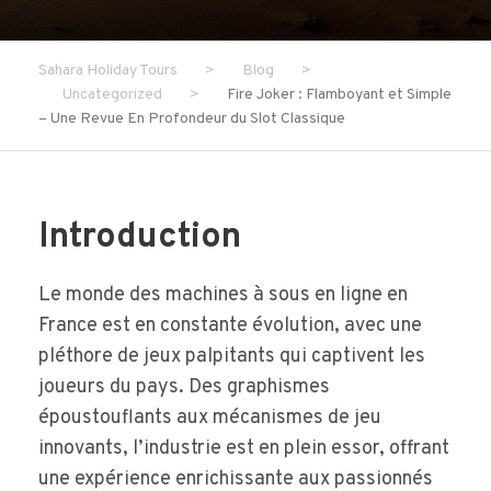
Sahara Holiday Tours
>
Blog
>
Uncategorized
>
Fire Joker : Flamboyant et Simple
– Une Revue En Profondeur du Slot Classique
Introduction
Le monde des machines à sous en ligne en
France est en constante évolution, avec une
pléthore de jeux palpitants qui captivent les
joueurs du pays. Des graphismes
époustouflants aux mécanismes de jeu
innovants, l’industrie est en plein essor, offrant
une expérience enrichissante aux passionnés