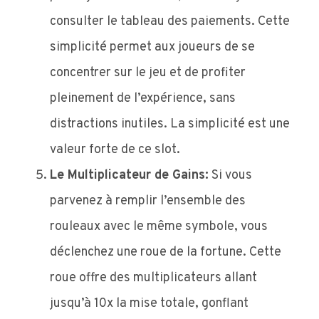
consulter le tableau des paiements. Cette
simplicité permet aux joueurs de se
concentrer sur le jeu et de profiter
pleinement de l’expérience, sans
distractions inutiles. La simplicité est une
valeur forte de ce slot.
Le Multiplicateur de Gains:
Si vous
parvenez à remplir l’ensemble des
rouleaux avec le même symbole, vous
déclenchez une roue de la fortune. Cette
roue offre des multiplicateurs allant
jusqu’à 10x la mise totale, gonflant