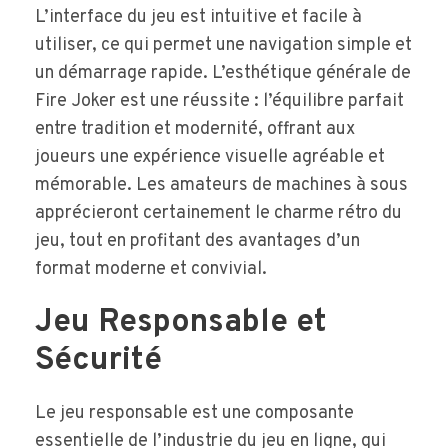
L’interface du jeu est intuitive et facile à
utiliser, ce qui permet une navigation simple et
un démarrage rapide. L’esthétique générale de
Fire Joker est une réussite : l’équilibre parfait
entre tradition et modernité, offrant aux
joueurs une expérience visuelle agréable et
mémorable. Les amateurs de machines à sous
apprécieront certainement le charme rétro du
jeu, tout en profitant des avantages d’un
format moderne et convivial.
Jeu Responsable et
Sécurité
Le jeu responsable est une composante
essentielle de l’industrie du jeu en ligne, qui