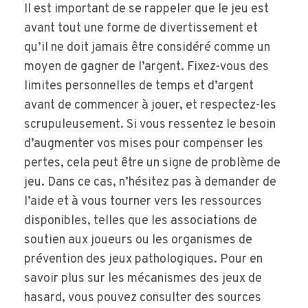
Il est important de se rappeler que le jeu est
avant tout une forme de divertissement et
qu’il ne doit jamais être considéré comme un
moyen de gagner de l’argent. Fixez-vous des
limites personnelles de temps et d’argent
avant de commencer à jouer, et respectez-les
scrupuleusement. Si vous ressentez le besoin
d’augmenter vos mises pour compenser les
pertes, cela peut être un signe de problème de
jeu. Dans ce cas, n’hésitez pas à demander de
l’aide et à vous tourner vers les ressources
disponibles, telles que les associations de
soutien aux joueurs ou les organismes de
prévention des jeux pathologiques. Pour en
savoir plus sur les mécanismes des jeux de
hasard, vous pouvez consulter des sources