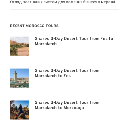
Огляд платіжних систем для ведення бізнесу в мережі
RECENT MOROCCO TOURS
Shared 3-Day Desert Tour from Fes to
Marrakech
Shared 3-Day Desert Tour from
Marrakech to Fes
Shared 3-Day Desert Tour from
Marrakech to Merzouga