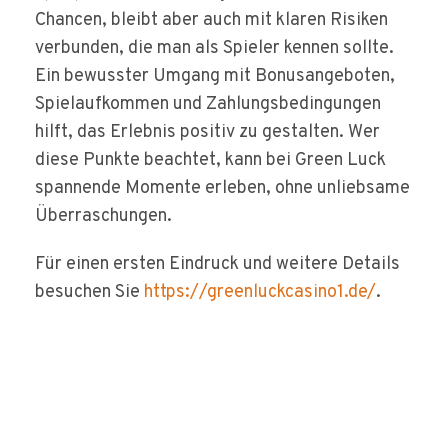
Chancen, bleibt aber auch mit klaren Risiken
verbunden, die man als Spieler kennen sollte.
Ein bewusster Umgang mit Bonusangeboten,
Spielaufkommen und Zahlungsbedingungen
hilft, das Erlebnis positiv zu gestalten. Wer
diese Punkte beachtet, kann bei Green Luck
spannende Momente erleben, ohne unliebsame
Überraschungen.
Für einen ersten Eindruck und weitere Details
besuchen Sie
https://greenluckcasino1.de/
.