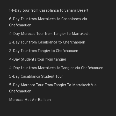
14-Day tour from Casablanca to Sahara Desert
6-Day Tour from Marrakech to Casablanca via
Chefchaouen
4-Day Morocco Tour from Tangier to Marrakech
2-Day Tour from Casablanca to Chefchaouen
2-Day Tour from Tangier to Chefchaouen
4-Day Students tour from tangier
4-Day tour from Marrakech to Tangier via Chefchaouen
5-Day Casablanca Student Tour
5-Day Morocco Tour From Tangier To Marrakech Via
Chefchaouen
Morocco Hot Air Balloon