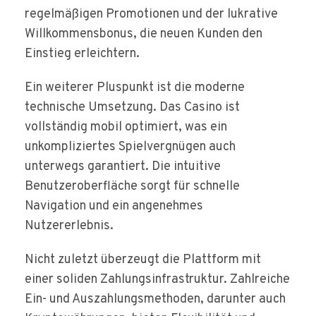
regelmäßigen Promotionen und der lukrative
Willkommensbonus, die neuen Kunden den
Einstieg erleichtern.
Ein weiterer Pluspunkt ist die moderne
technische Umsetzung. Das Casino ist
vollständig mobil optimiert, was ein
unkompliziertes Spielvergnügen auch
unterwegs garantiert. Die intuitive
Benutzeroberfläche sorgt für schnelle
Navigation und ein angenehmes
Nutzererlebnis.
Nicht zuletzt überzeugt die Plattform mit
einer soliden Zahlungsinfrastruktur. Zahlreiche
Ein- und Auszahlungsmethoden, darunter auch