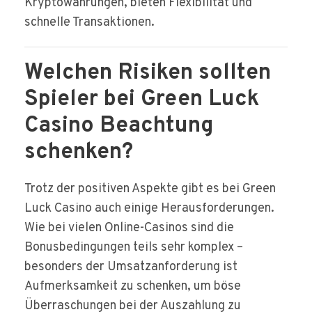
Kryptowährungen, bieten Flexibilität und
schnelle Transaktionen.
Welchen Risiken sollten
Spieler bei Green Luck
Casino Beachtung
schenken?
Trotz der positiven Aspekte gibt es bei Green
Luck Casino auch einige Herausforderungen.
Wie bei vielen Online-Casinos sind die
Bonusbedingungen teils sehr komplex –
besonders der Umsatzanforderung ist
Aufmerksamkeit zu schenken, um böse
Überraschungen bei der Auszahlung zu