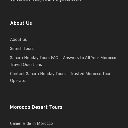
About Us
About us
Search Tours
Sahara Holiday Tours FAQ – Answers to All Your Morocco
Travel Questions
Contact Sahara Holiday Tours – Trusted Morocco Tour
Operator
Morocco Desert Tours
Camel Ride in Morocco