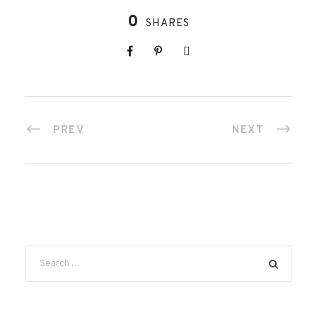
0
SHARES
PREV
NEXT