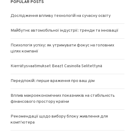
POPULAR POSTS
Дослідження впливу технологій на сучасну освіту
Майбутнє автомобільної індустрії: тренди та інновації
Психологія успіху: як утримувати фокус на головних
цілях компанії
Kierrätysvaatimukset Beazt Casinolla Selitettynä
Передпокій: перше враження про ваш дім
Вплив макроекономічних показників на стабільність
фінансового простору країни
Рекомендації щодо вибору блоку живлення для
комп’ютера