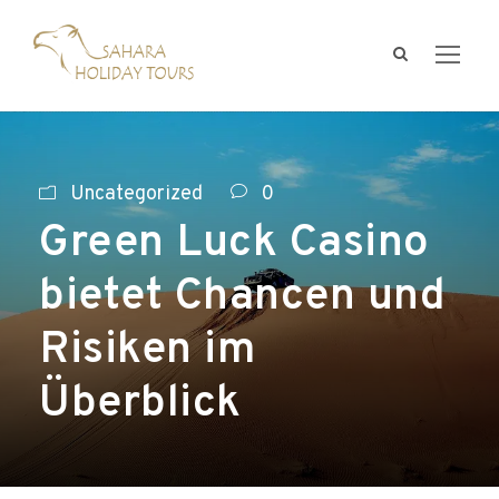
Uncategorized
0
Green Luck Casino
bietet Chancen und
Risiken im
Überblick