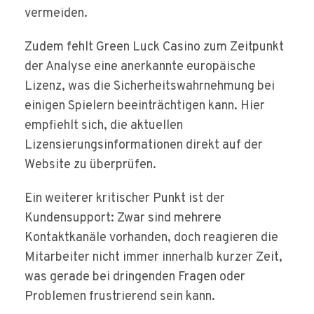
vermeiden.
Zudem fehlt Green Luck Casino zum Zeitpunkt
der Analyse eine anerkannte europäische
Lizenz, was die Sicherheitswahrnehmung bei
einigen Spielern beeinträchtigen kann. Hier
empfiehlt sich, die aktuellen
Lizensierungsinformationen direkt auf der
Website zu überprüfen.
Ein weiterer kritischer Punkt ist der
Kundensupport: Zwar sind mehrere
Kontaktkanäle vorhanden, doch reagieren die
Mitarbeiter nicht immer innerhalb kurzer Zeit,
was gerade bei dringenden Fragen oder
Problemen frustrierend sein kann.