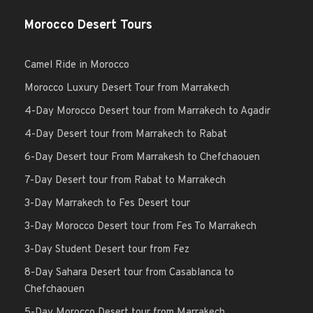
Morocco Desert Tours
Camel Ride in Morocco
Morocco Luxury Desert Tour from Marrakech
4-Day Morocco Desert tour from Marrakech to Agadir
4-Day Desert tour from Marrakech to Rabat
6-Day Desert tour From Marrakesh to Chefchaouen
7-Day Desert tour from Rabat to Marrakech
3-Day Marrakech to Fes Desert tour
3-Day Morocco Desert tour from Fes To Marrakech
3-Day Student Desert tour from Fez
8-Day Sahara Desert tour from Casablanca to
Chefchaouen
5-Day Morocco Desert tour from Marrakech