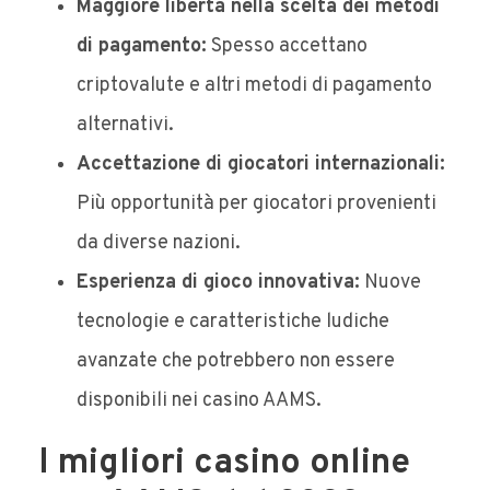
Maggiore libertà nella scelta dei metodi
di pagamento:
Spesso accettano
criptovalute e altri metodi di pagamento
alternativi.
Accettazione di giocatori internazionali:
Più opportunità per giocatori provenienti
da diverse nazioni.
Esperienza di gioco innovativa:
Nuove
tecnologie e caratteristiche ludiche
avanzate che potrebbero non essere
disponibili nei casino AAMS.
I migliori casino online