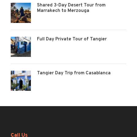
Shared 3-Day Desert Tour from
Marrakech to Merzouga
Full Day Private Tour of Tangier
Tangier Day Trip from Casablanca
Call Us