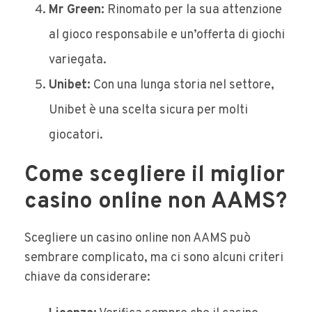
Mr Green:
Rinomato per la sua attenzione
al gioco responsabile e un’offerta di giochi
variegata.
Unibet:
Con una lunga storia nel settore,
Unibet è una scelta sicura per molti
giocatori.
Come scegliere il miglior
casino online non AAMS?
Scegliere un casino online non AAMS può
sembrare complicato, ma ci sono alcuni criteri
chiave da considerare: