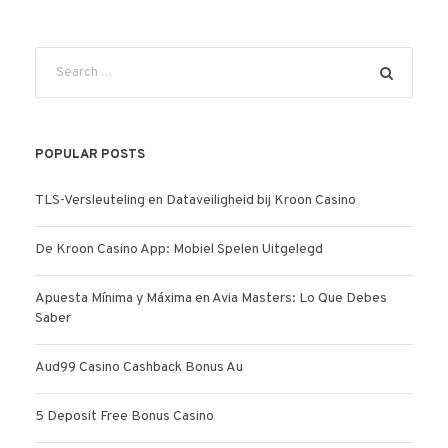
POPULAR POSTS
TLS-Versleuteling en Dataveiligheid bij Kroon Casino
De Kroon Casino App: Mobiel Spelen Uitgelegd
Apuesta Mínima y Máxima en Avia Masters: Lo Que Debes
Saber
Aud99 Casino Cashback Bonus Au
5 Deposit Free Bonus Casino