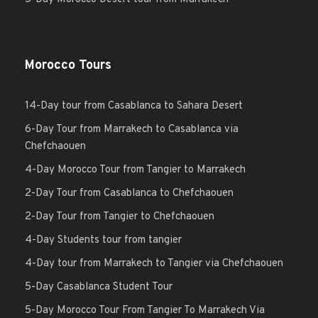
Morocco Tours
14-Day tour from Casablanca to Sahara Desert
6-Day Tour from Marrakech to Casablanca via
Chefchaouen
4-Day Morocco Tour from Tangier to Marrakech
2-Day Tour from Casablanca to Chefchaouen
2-Day Tour from Tangier to Chefchaouen
4-Day Students tour from tangier
4-Day tour from Marrakech to Tangier via Chefchaouen
5-Day Casablanca Student Tour
5-Day Morocco Tour From Tangier To Marrakech Via