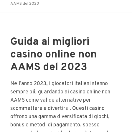
AAMS del 2023
Guida ai migliori
casino online non
AAMS del 2023
Nell’anno 2023, i giocatori italiani stanno
sempre più guardando ai casino online non
AAMS come valide alternative per
scommettere e divertirsi. Questi casino
offrono una gamma diversificata di giochi,
bonus e metodi di pagamento, spesso