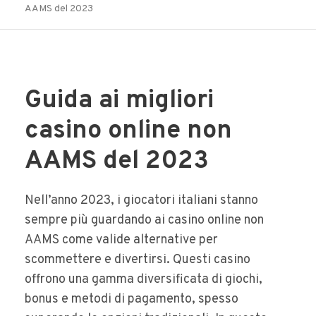
AAMS del 2023
Guida ai migliori
casino online non
AAMS del 2023
Nell’anno 2023, i giocatori italiani stanno
sempre più guardando ai casino online non
AAMS come valide alternative per
scommettere e divertirsi. Questi casino
offrono una gamma diversificata di giochi,
bonus e metodi di pagamento, spesso