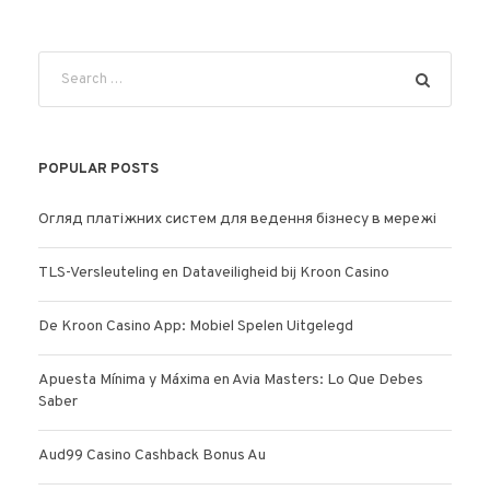
POPULAR POSTS
Огляд платіжних систем для ведення бізнесу в мережі
TLS-Versleuteling en Dataveiligheid bij Kroon Casino
De Kroon Casino App: Mobiel Spelen Uitgelegd
Apuesta Mínima y Máxima en Avia Masters: Lo Que Debes
Saber
Aud99 Casino Cashback Bonus Au