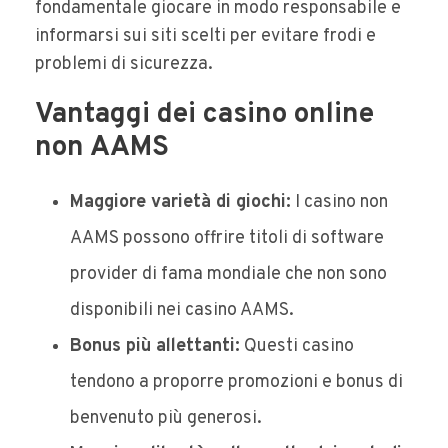
fondamentale giocare in modo responsabile e
informarsi sui siti scelti per evitare frodi e
problemi di sicurezza.
Vantaggi dei casino online
non AAMS
Maggiore varietà di giochi:
I casino non
AAMS possono offrire titoli di software
provider di fama mondiale che non sono
disponibili nei casino AAMS.
Bonus più allettanti:
Questi casino
tendono a proporre promozioni e bonus di
benvenuto più generosi.