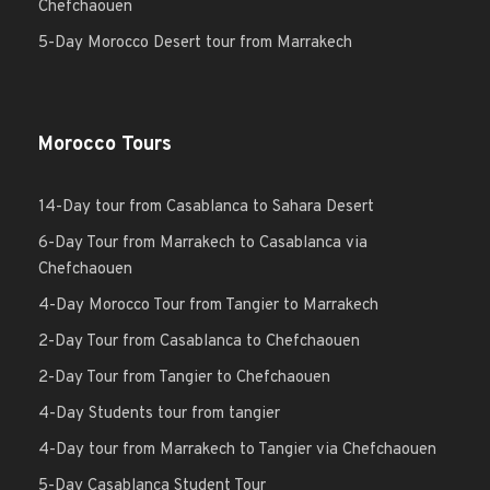
Chefchaouen
5-Day Morocco Desert tour from Marrakech
Morocco Tours
14-Day tour from Casablanca to Sahara Desert
6-Day Tour from Marrakech to Casablanca via
Chefchaouen
4-Day Morocco Tour from Tangier to Marrakech
2-Day Tour from Casablanca to Chefchaouen
2-Day Tour from Tangier to Chefchaouen
4-Day Students tour from tangier
4-Day tour from Marrakech to Tangier via Chefchaouen
5-Day Casablanca Student Tour