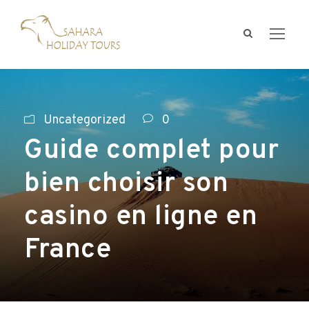
Uncategorized
0
Guide complet pour
bien choisir son
casino en ligne en
France