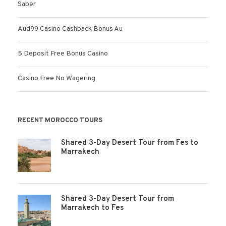
Saber
Aud99 Casino Cashback Bonus Au
5 Deposit Free Bonus Casino
Casino Free No Wagering
RECENT MOROCCO TOURS
Shared 3-Day Desert Tour from Fes to
Marrakech
Shared 3-Day Desert Tour from
Marrakech to Fes