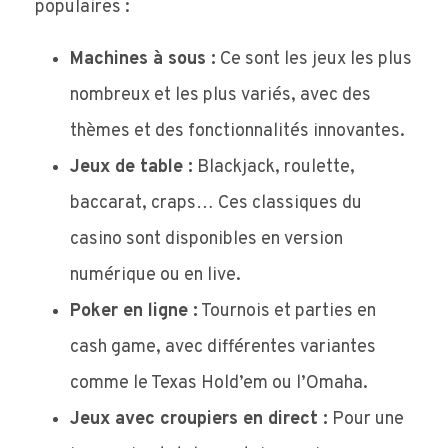
populaires :
Machines à sous :
Ce sont les jeux les plus
nombreux et les plus variés, avec des
thèmes et des fonctionnalités innovantes.
Jeux de table :
Blackjack, roulette,
baccarat, craps… Ces classiques du
casino sont disponibles en version
numérique ou en live.
Poker en ligne :
Tournois et parties en
cash game, avec différentes variantes
comme le Texas Hold’em ou l’Omaha.
Jeux avec croupiers en direct :
Pour une