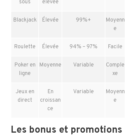
sous
élevée
Blackjack
Élevée
99%+
Moyenn
e
Roulette
Élevée
94% – 97%
Facile
Poker en
Moyenne
Variable
Comple
ligne
xe
Jeux en
En
Variable
Moyenn
direct
croissan
e
ce
Les bonus et promotions