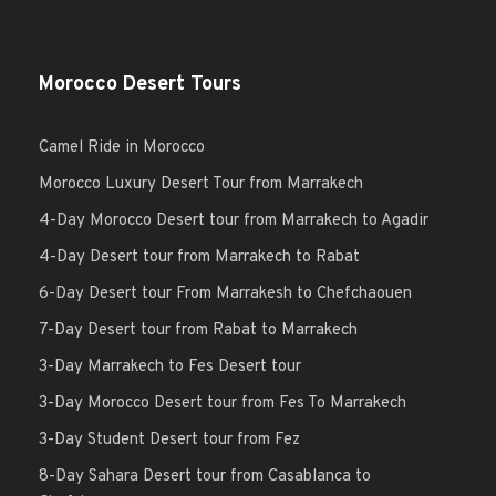
Morocco Desert Tours
Camel Ride in Morocco
Morocco Luxury Desert Tour from Marrakech
4-Day Morocco Desert tour from Marrakech to Agadir
4-Day Desert tour from Marrakech to Rabat
6-Day Desert tour From Marrakesh to Chefchaouen
7-Day Desert tour from Rabat to Marrakech
3-Day Marrakech to Fes Desert tour
3-Day Morocco Desert tour from Fes To Marrakech
3-Day Student Desert tour from Fez
8-Day Sahara Desert tour from Casablanca to