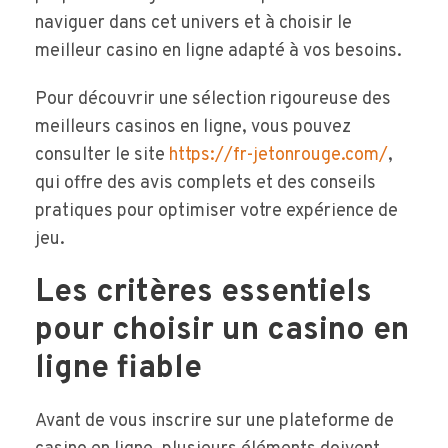
naviguer dans cet univers et à choisir le
meilleur casino en ligne adapté à vos besoins.
Pour découvrir une sélection rigoureuse des
meilleurs casinos en ligne, vous pouvez
consulter le site
https://fr-jetonrouge.com/
,
qui offre des avis complets et des conseils
pratiques pour optimiser votre expérience de
jeu.
Les critères essentiels
pour choisir un casino en
ligne fiable
Avant de vous inscrire sur une plateforme de