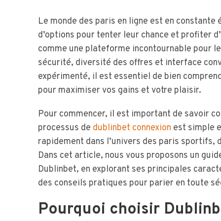
Le monde des paris en ligne est en constante é
d’options pour tenter leur chance et profiter 
comme une plateforme incontournable pour les
sécurité, diversité des offres et interface co
expérimenté, il est essentiel de bien comprend
pour maximiser vos gains et votre plaisir.
Pour commencer, il est important de savoir c
processus de
dublinbet connexion
est simple e
rapidement dans l’univers des paris sportifs, 
Dans cet article, nous vous proposons un guide
Dublinbet, en explorant ses principales caract
des conseils pratiques pour parier en toute sé
Pourquoi choisir Dublinbe