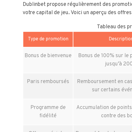
Dublinbet propose régulièrement des promot
votre capital de jeu. Voici un aperçu des offres
Tableau des p
Type de promotion
Descriptio
Bonus de bienvenue
Bonus de 100% sur le 
jusqu’à 20
Paris remboursés
Remboursement en cas 
sur certains év
Programme de
Accumulation de point
fidélité
contre des b