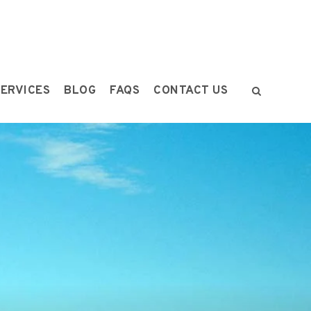
SERVICES
BLOG
FAQS
CONTACT US