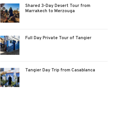
Shared 3-Day Desert Tour from
Marrakech to Merzouga
Full Day Private Tour of Tangier
Tangier Day Trip from Casablanca