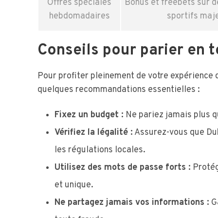
Offres spéciales
Bonus et freebets sur 
hebdomadaires
sportifs maj
Conseils pour parier en 
Pour profiter pleinement de votre expérience d
quelques recommandations essentielles :
Fixez un budget :
Ne pariez jamais plus q
Vérifiez la légalité :
Assurez-vous que Dub
les régulations locales.
Utilisez des mots de passe forts :
Protég
et unique.
Ne partagez jamais vos informations :
Ga