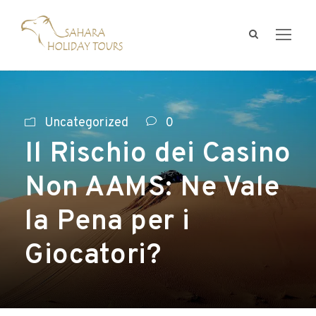
Uncategorized
0
Il Rischio dei Casino
Non AAMS: Ne Vale
la Pena per i
Giocatori?