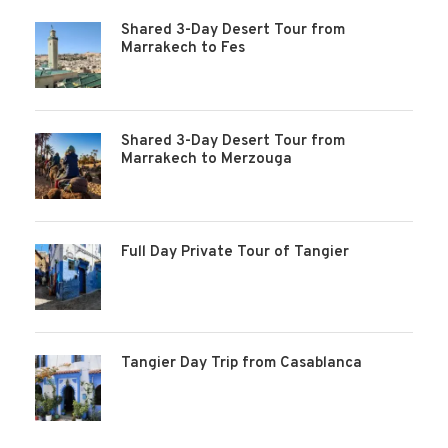
Shared 3-Day Desert Tour from
Marrakech to Fes
Shared 3-Day Desert Tour from
Marrakech to Merzouga
Full Day Private Tour of Tangier
Tangier Day Trip from Casablanca