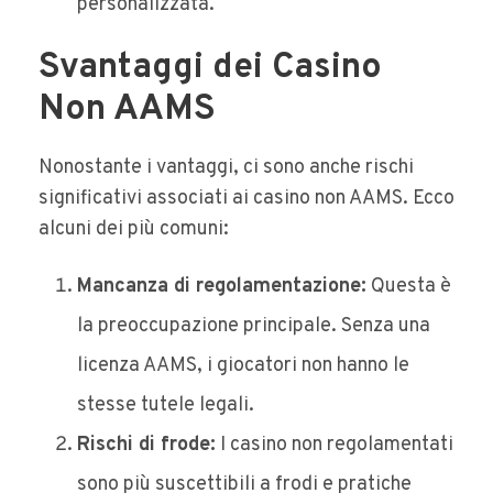
personalizzata.
Svantaggi dei Casino
Non AAMS
Nonostante i vantaggi, ci sono anche rischi
significativi associati ai casino non AAMS. Ecco
alcuni dei più comuni:
Mancanza di regolamentazione:
Questa è
la preoccupazione principale. Senza una
licenza AAMS, i giocatori non hanno le
stesse tutele legali.
Rischi di frode:
I casino non regolamentati
sono più suscettibili a frodi e pratiche