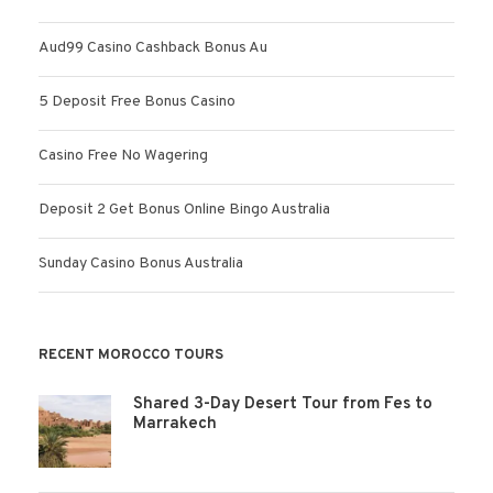
Aud99 Casino Cashback Bonus Au
5 Deposit Free Bonus Casino
Casino Free No Wagering
Deposit 2 Get Bonus Online Bingo Australia
Sunday Casino Bonus Australia
RECENT MOROCCO TOURS
Shared 3-Day Desert Tour from Fes to
Marrakech