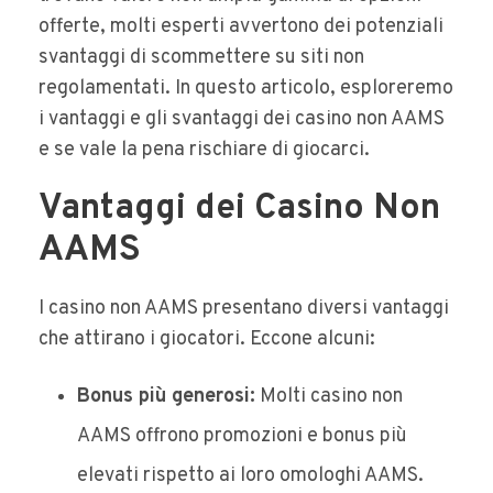
offerte, molti esperti avvertono dei potenziali
svantaggi di scommettere su siti non
regolamentati. In questo articolo, esploreremo
i vantaggi e gli svantaggi dei casino non AAMS
e se vale la pena rischiare di giocarci.
Vantaggi dei Casino Non
AAMS
I casino non AAMS presentano diversi vantaggi
che attirano i giocatori. Eccone alcuni:
Bonus più generosi:
Molti casino non
AAMS offrono promozioni e bonus più
elevati rispetto ai loro omologhi AAMS.