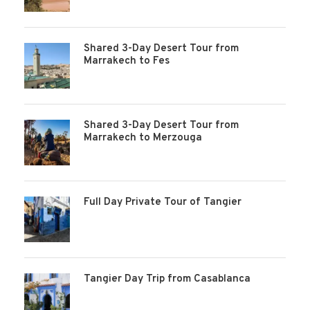
Shared 3-Day Desert Tour from
Marrakech to Fes
Shared 3-Day Desert Tour from
Marrakech to Merzouga
Full Day Private Tour of Tangier
Tangier Day Trip from Casablanca