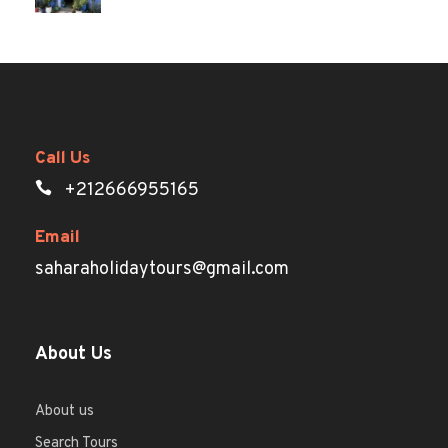
Call Us
+212666955165
Email
saharaholidaytours@gmail.com
About Us
About us
Search Tours