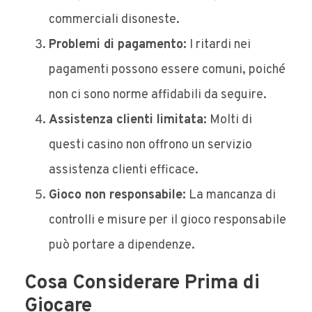
commerciali disoneste.
Problemi di pagamento:
I ritardi nei
pagamenti possono essere comuni, poiché
non ci sono norme affidabili da seguire.
Assistenza clienti limitata:
Molti di
questi casino non offrono un servizio
assistenza clienti efficace.
Gioco non responsabile:
La mancanza di
controlli e misure per il gioco responsabile
può portare a dipendenze.
Cosa Considerare Prima di
Giocare