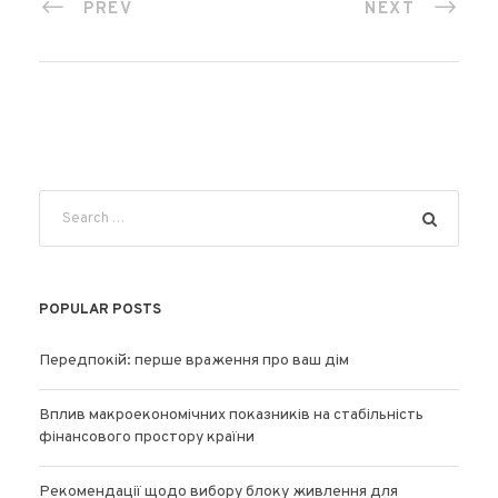
PREV
NEXT
POPULAR POSTS
Передпокій: перше враження про ваш дім
Вплив макроекономічних показників на стабільність
фінансового простору країни
Рекомендації щодо вибору блоку живлення для