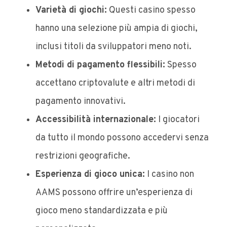
Varietà di giochi:
Questi casino spesso
hanno una selezione più ampia di giochi,
inclusi titoli da sviluppatori meno noti.
Metodi di pagamento flessibili:
Spesso
accettano criptovalute e altri metodi di
pagamento innovativi.
Accessibilità internazionale:
I giocatori
da tutto il mondo possono accedervi senza
restrizioni geografiche.
Esperienza di gioco unica:
I casino non
AAMS possono offrire un’esperienza di
gioco meno standardizzata e più