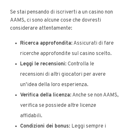
Se stai pensando di iscriverti a un casino non
AAMS, ci sono alcune cose che dovresti
considerare attentamente:
Ricerca approfondita:
Assicurati di fare
ricerche approfondite sul casino scelto.
Leggi le recensioni:
Controlla le
recensioni di altri giocatori per avere
un’idea della loro esperienza.
Verifica della licenza:
Anche se non AAMS,
verifica se possiede altre licenze
affidabili.
Condizioni dei bonus:
Leggi sempre i