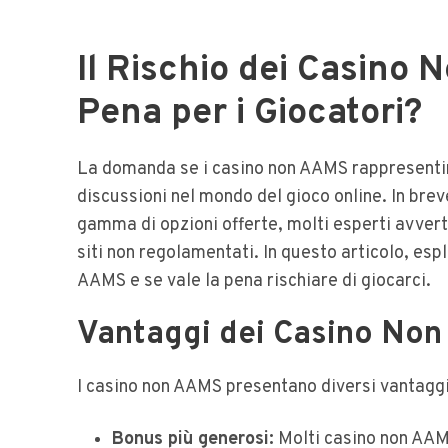
Il Rischio dei Casino 
Pena per i Giocatori?
La domanda se i casino non AAMS rappresentino
discussioni nel mondo del gioco online. In brev
gamma di opzioni offerte, molti esperti avver
siti non regolamentati. In questo articolo, esp
AAMS e se vale la pena rischiare di giocarci.
Vantaggi dei Casino No
I casino non AAMS presentano diversi vantaggi 
Bonus più generosi:
Molti casino non AAMS