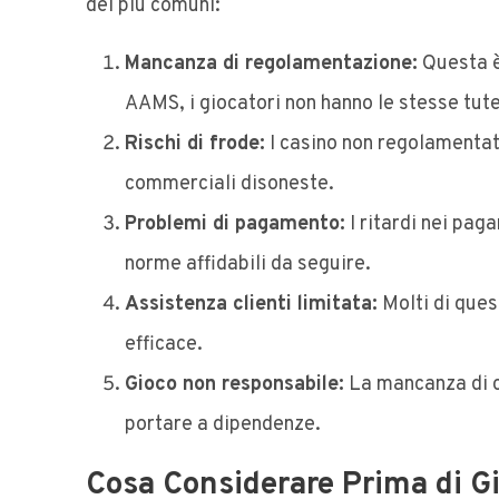
dei più comuni:
Mancanza di regolamentazione:
Questa è
AAMS, i giocatori non hanno le stesse tute
Rischi di frode:
I casino non regolamentati
commerciali disoneste.
Problemi di pagamento:
I ritardi nei pa
norme affidabili da seguire.
Assistenza clienti limitata:
Molti di quest
efficace.
Gioco non responsabile:
La mancanza di co
portare a dipendenze.
Cosa Considerare Prima di G