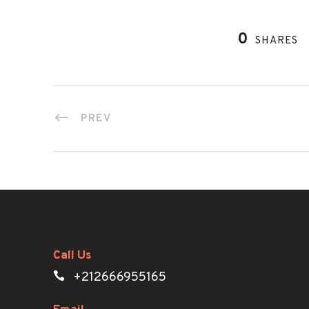
0
SHARES
PREV
Call Us
+212666955165