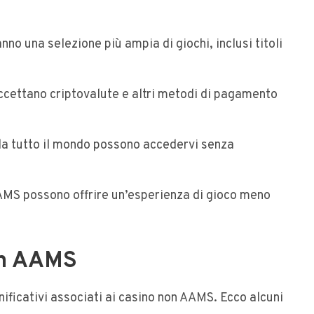
no una selezione più ampia di giochi, inclusi titoli
cettano criptovalute e altri metodi di pagamento
da tutto il mondo possono accedervi senza
AMS possono offrire un’esperienza di gioco meno
on AAMS
nificativi associati ai casino non AAMS. Ecco alcuni