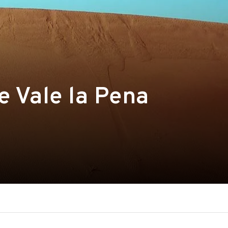
e Vale la Pena