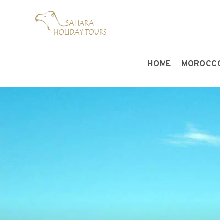
HOME
MOROCCO