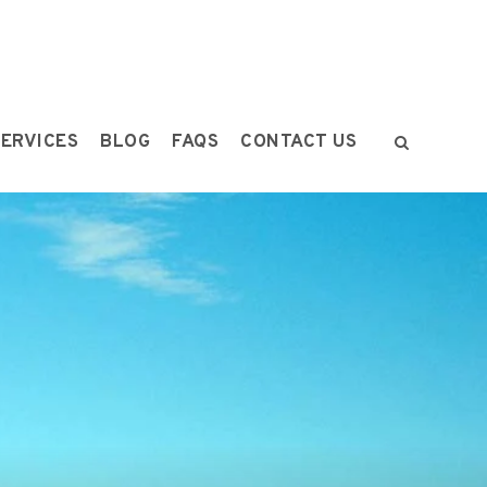
SERVICES
BLOG
FAQS
CONTACT US