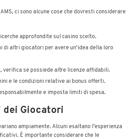
 AAMS, ci sono alcune cose che dovresti considerare
ricerche approfondite sul casino scelto.
 di altri giocatori per avere un’idea della loro
erifica se possiede altre licenze affidabili.
ni e le condizioni relative ai bonus offerti.
sponsabilmente e imposta limiti di spesa.
 dei Giocatori
 variano ampiamente. Alcuni esaltano l’esperienza
ficativi. È importante considerare che le