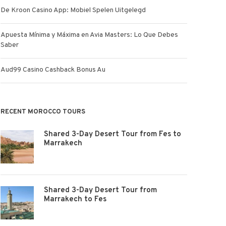
De Kroon Casino App: Mobiel Spelen Uitgelegd
Apuesta Mínima y Máxima en Avia Masters: Lo Que Debes
Saber
Aud99 Casino Cashback Bonus Au
RECENT MOROCCO TOURS
Shared 3-Day Desert Tour from Fes to
Marrakech
Shared 3-Day Desert Tour from
Marrakech to Fes