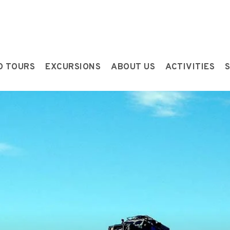
 TOURS
EXCURSIONS
ABOUT US
ACTIVITIES