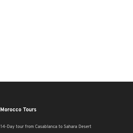
Morocco Tours
14-Day tour from Casablanca to Sahara Desert