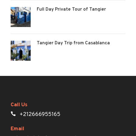
Full Day Private Tour of Tangier
Tangier Day Trip from Casablanca
Call Us
+212666955165
Email