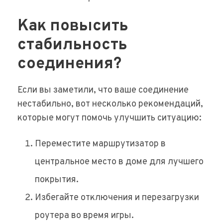
Как повысить
стабильность
соединения?
Если вы заметили, что ваше соединение
нестабильно, вот несколько рекомендаций,
которые могут помочь улучшить ситуацию:
Переместите маршрутизатор в
центральное место в доме для лучшего
покрытия.
Избегайте отключения и перезагрузки
роутера во время игры.