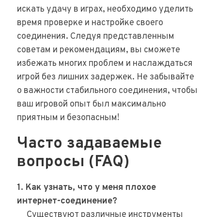
искать удачу в играх, необходимо уделить
время проверке и настройке своего
соединения. Следуя представленным
советам и рекомендациям, вы сможете
избежать многих проблем и наслаждаться
игрой без лишних задержек. Не забывайте
о важности стабильного соединения, чтобы
ваш игровой опыт был максимально
приятным и безопасным!
Часто задаваемые
вопросы (FAQ)
1. Как узнать, что у меня плохое
интернет-соединение?
Существуют различные инструменты