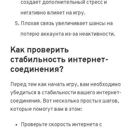
создает дополнительный стресс и
негативно влияет на игру.
Плохая связь увеличивает шансы на
потерю аккаунта из-за неактивности.
Как проверить
стабильность интернет-
соединения?
Перед тем как начать игру, вам необходимо
убедиться в стабильности вашего интернет-
соединения. Вот несколько простых шагов,
которые помогут вам в этом:
Проверьте скорость интернета с