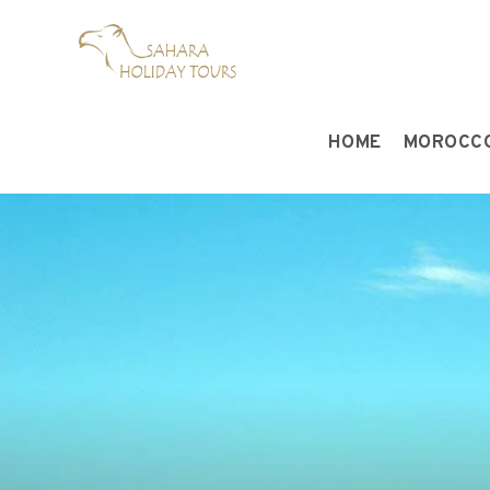
HOME
MOROCCO