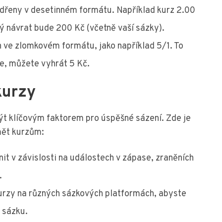
dřeny v desetinném formátu. Například kurz 2.00
ý návrat bude 200 Kč (včetně vaší sázky).
n ve zlomkovém formátu, jako například 5/1. To
te, můžete vyhrát 5 Kč.
kurzy
ýt klíčovým faktorem pro úspěšné sázení. Zde je
mět kurzům:
t v závislosti na událostech v zápase, zraněních
.
urzy na různých sázkových platformách, abyste
i sázku.