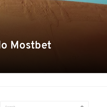
do Mostbet