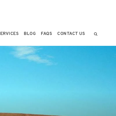
SERVICES
BLOG
FAQS
CONTACT US