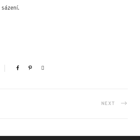
 sázení.
NEXT