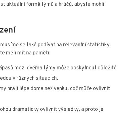
st aktuální formě týmů a hráčů, abyste mohli
ázení
musíme se také podívat na relevantní statistiky.
ste měli mít na paměti:
zápasů mezi dvěma týmy může poskytnout důležité
vedou v různých situacích.
y hrají lépe doma než venku, což může ovlivnit
ohou dramaticky ovlivnit výsledky, a proto je