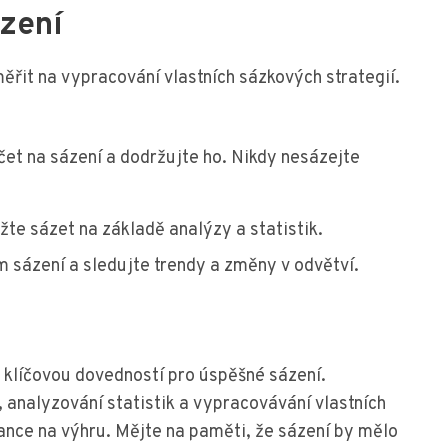
ázení
ěřit na vypracování vlastních sázkových strategií.
čet na sázení a dodržujte ho. Nikdy nesázejte
te sázet na základě analýzy a statistik.
 sázení a sledujte trendy a změny v odvětví.
e klíčovou dovedností pro úspěšné sázení.
 analyzování statistik a vypracovávání vlastních
ance na výhru. Mějte na paměti, že sázení by mělo