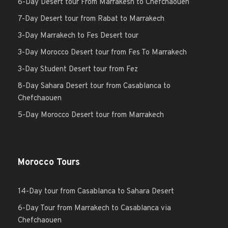
6-Day Desert tour From Marrakesh to Chefchaouen
7-Day Desert tour from Rabat to Marrakech
3-Day Marrakech to Fes Desert tour
3-Day Morocco Desert tour from Fes To Marrakech
3-Day Student Desert tour from Fez
8-Day Sahara Desert tour from Casablanca to
Chefchaouen
5-Day Morocco Desert tour from Marrakech
Morocco Tours
14-Day tour from Casablanca to Sahara Desert
6-Day Tour from Marrakech to Casablanca via
Chefchaouen