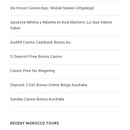
De Kroon Casino App: Mobiel Spelen Uitgelegd
Apuesta Mínima y Máxima en Avia Masters: Lo Que Debes
Saber
Aud99 Casino Cashback Bonus Au
5 Deposit Free Bonus Casino
Casino Free No Wagering
Deposit 2 Get Bonus Online Bingo Australia
Sunday Casino Bonus Australia
RECENT MOROCCO TOURS