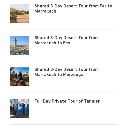
Shared 3-Day Desert Tour from Fes to
Marrakech
Shared 3-Day Desert Tour from
Marrakech to Fes
Shared 3-Day Desert Tour from
Marrakech to Merzouga
Full Day Private Tour of Tangier