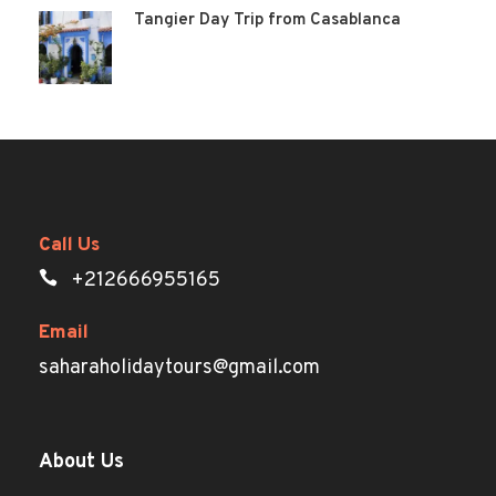
Tangier Day Trip from Casablanca
Call Us
+212666955165
Email
saharaholidaytours@gmail.com
About Us