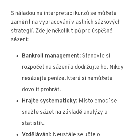
S náladou na interpretaci kurzů se můžete
zaměřit na vypracování vlastních sázkových
strategií. Zde je několik tipů pro úspěšné
sázení:
Bankroll management:
Stanovte si
rozpočet na sázení a dodržujte ho. Nikdy
nesázejte peníze, které si nemůžete
dovolit prohrát.
Hrajte systematicky:
Místo emocí se
snažte sázet na základě analýzy a
statistik.
Vzdělávání:
Neustále se učte o