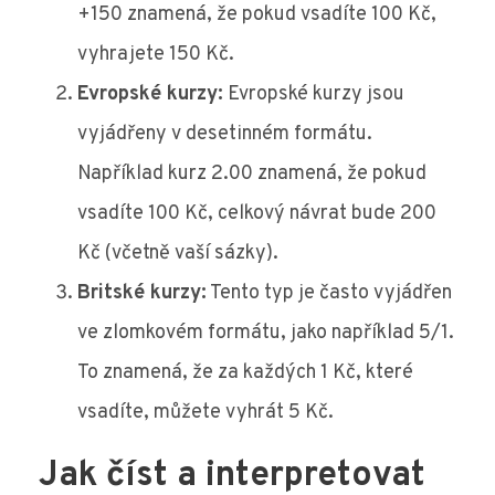
+150 znamená, že pokud vsadíte 100 Kč,
vyhrajete 150 Kč.
Evropské kurzy:
Evropské kurzy jsou
vyjádřeny v desetinném formátu.
Například kurz 2.00 znamená, že pokud
vsadíte 100 Kč, celkový návrat bude 200
Kč (včetně vaší sázky).
Britské kurzy:
Tento typ je často vyjádřen
ve zlomkovém formátu, jako například 5/1.
To znamená, že za každých 1 Kč, které
vsadíte, můžete vyhrát 5 Kč.
Jak číst a interpretovat