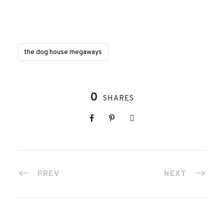
the dog house megaways
0
SHARES
PREV
NEXT