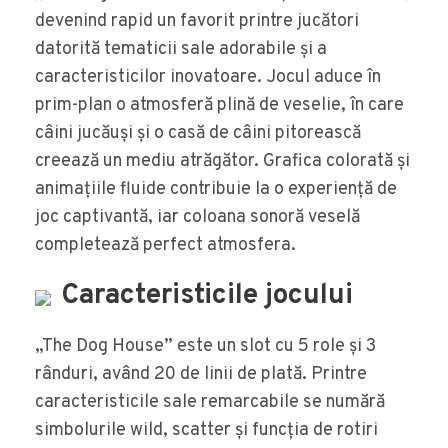
devenind rapid un favorit printre jucători
datorită tematicii sale adorabile și a
caracteristicilor inovatoare. Jocul aduce în
prim-plan o atmosferă plină de veselie, în care
câini jucăuși și o casă de câini pitorească
creează un mediu atrăgător. Grafica colorată și
animațiile fluide contribuie la o experiență de
joc captivantă, iar coloana sonoră veselă
completează perfect atmosfera.
Caracteristicile jocului
„The Dog House” este un slot cu 5 role și 3
rânduri, având 20 de linii de plată. Printre
caracteristicile sale remarcabile se numără
simbolurile wild, scatter și funcția de rotiri