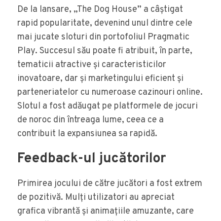
De la lansare, „The Dog House” a câștigat
rapid popularitate, devenind unul dintre cele
mai jucate sloturi din portofoliul Pragmatic
Play. Succesul său poate fi atribuit, în parte,
tematicii atractive și caracteristicilor
inovatoare, dar și marketingului eficient și
parteneriatelor cu numeroase cazinouri online.
Slotul a fost adăugat pe platformele de jocuri
de noroc din întreaga lume, ceea ce a
contribuit la expansiunea sa rapidă.
Feedback-ul jucătorilor
Primirea jocului de către jucători a fost extrem
de pozitivă. Mulți utilizatori au apreciat
grafica vibrantă și animațiile amuzante, care