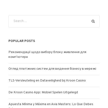
POPULAR POSTS
Рекомендації щодо вибору блоку живлення для
комп’ютера
Огляд платіжних систем для ведення бізнесу в мережі
TLS-Versleuteling en Dataveiligheid bij Kroon Casino
De Kroon Casino App: Mobiel Spelen Uitgelegd
Apuesta Mínima y Máxima en Avia Masters: Lo Que Debes