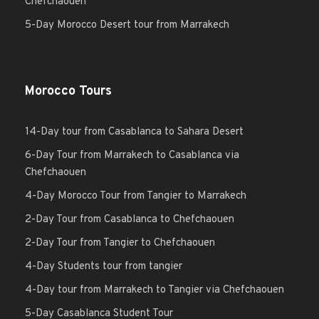
Chefchaouen
5-Day Morocco Desert tour from Marrakech
Morocco Tours
14-Day tour from Casablanca to Sahara Desert
6-Day Tour from Marrakech to Casablanca via
Chefchaouen
4-Day Morocco Tour from Tangier to Marrakech
2-Day Tour from Casablanca to Chefchaouen
2-Day Tour from Tangier to Chefchaouen
4-Day Students tour from tangier
4-Day tour from Marrakech to Tangier via Chefchaouen
5-Day Casablanca Student Tour