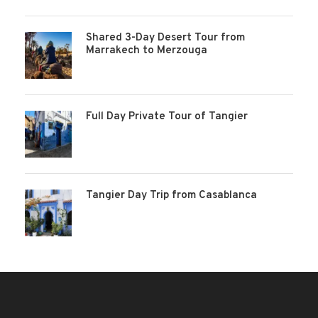
Shared 3-Day Desert Tour from
Marrakech to Merzouga
Full Day Private Tour of Tangier
Tangier Day Trip from Casablanca