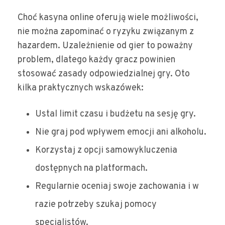
Choć kasyna online oferują wiele możliwości,
nie można zapominać o ryzyku związanym z
hazardem. Uzależnienie od gier to poważny
problem, dlatego każdy gracz powinien
stosować zasady odpowiedzialnej gry. Oto
kilka praktycznych wskazówek:
Ustal limit czasu i budżetu na sesję gry.
Nie graj pod wpływem emocji ani alkoholu.
Korzystaj z opcji samowykluczenia
dostępnych na platformach.
Regularnie oceniaj swoje zachowania i w
razie potrzeby szukaj pomocy
specjalistów.