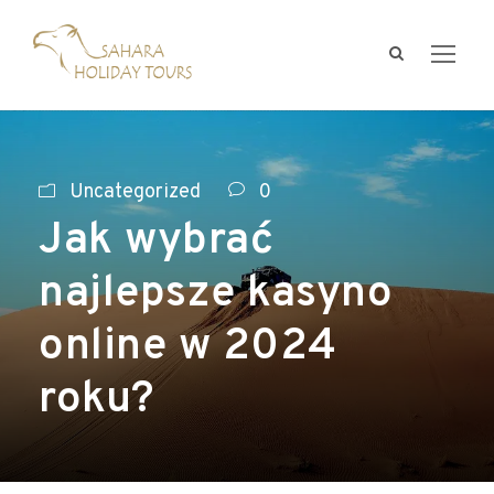
Uncategorized
0
Jak wybrać
najlepsze kasyno
online w 2024
roku?