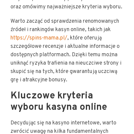
oraz omówimy najważniejsze kryteria wyboru.
Warto zacząć od sprawdzenia renomowanych
źródeł i rankingów kasyn online, takich jak
https://spins-mama.pl/
, które oferują
szczegółowe recenzje i aktualne informacje o
dostępnych platformach. Dzięki temu można
uniknąć ryzyka trafienia na nieuczciwe strony i
skupić się na tych, które gwarantują uczciwą
grę i atrakcyjne bonusy.
Kluczowe kryteria
wyboru kasyna online
Decydując się na kasyno internetowe, warto
zwrócić uwagę na kilka fundamentalnych