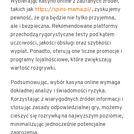
Wybierając kasyno online z zaufanych źródeł,
takich jak
https://spins-mama.pl/
, zyskujemy
pewność, że gra będzie nie tylko przyjemna,
ale i bezpieczna. Rekomendowane platformy
przechodzą rygorystyczne testy pod kątem
uczciwości, jakości obsługi oraz szybkości
wypłat. Ponadto, oferują one liczne promocje i
programy lojalnościowe, które zwiększają
wartość rozgrywki.
Podsumowując, wybór kasyna online wymaga
dokładnej analizy i świadomości ryzyka.
Korzystając z wiarygodnych źródeł informacji i
stosując zasady odpowiedzialnej gry, możemy
cieszyć się rozrywką na najwyższym poziomie,
minimalizując jednocześnie potencjalne
zagrożenia.