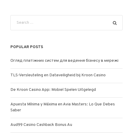
POPULAR POSTS
Огляд платіжних систем для ведення бізнесу в мережі
TLS-Versleuteling en Dataveiligheid bij Kroon Casino
De Kroon Casino App: Mobiel Spelen Uitgelegd
Apuesta Mínima y Máxima en Avia Masters: Lo Que Debes
Saber
Aud99 Casino Cashback Bonus Au