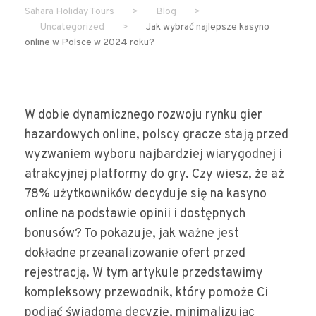
Sahara Holiday Tours
>
Blog
>
Uncategorized
>
Jak wybrać najlepsze kasyno
online w Polsce w 2024 roku?
W dobie dynamicznego rozwoju rynku gier
hazardowych online, polscy gracze stają przed
wyzwaniem wyboru najbardziej wiarygodnej i
atrakcyjnej platformy do gry. Czy wiesz, że aż
78% użytkowników decyduje się na kasyno
online na podstawie opinii i dostępnych
bonusów? To pokazuje, jak ważne jest
dokładne przeanalizowanie ofert przed
rejestracją. W tym artykule przedstawimy
kompleksowy przewodnik, który pomoże Ci
podjąć świadomą decyzję, minimalizując