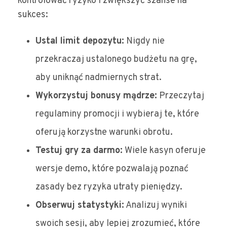
kontrolować ryzyko i zwiększyć szanse na
sukces:
Ustal limit depozytu:
Nigdy nie
przekraczaj ustalonego budżetu na grę,
aby uniknąć nadmiernych strat.
Wykorzystuj bonusy mądrze:
Przeczytaj
regulaminy promocji i wybieraj te, które
oferują korzystne warunki obrotu.
Testuj gry za darmo:
Wiele kasyn oferuje
wersje demo, które pozwalają poznać
zasady bez ryzyka utraty pieniędzy.
Obserwuj statystyki:
Analizuj wyniki
swoich sesji, aby lepiej zrozumieć, które