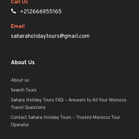
Call Us
+212666955165
Email
saharaholidaytours@gmail.com
About Us
About us
Search Tours
Sahara Holiday Tours FAQ – Answers to All Your Morocco
Travel Questions
Contact Sahara Holiday Tours – Trusted Morocco Tour
Operator