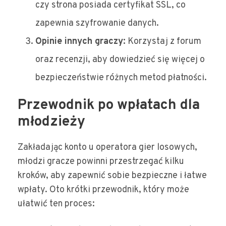
czy strona posiada certyfikat SSL, co
zapewnia szyfrowanie danych.
Opinie innych graczy:
Korzystaj z forum
oraz recenzji, aby dowiedzieć się więcej o
bezpieczeństwie różnych metod płatności.
Przewodnik po wpłatach dla
młodzieży
Zakładając konto u operatora gier losowych,
młodzi gracze powinni przestrzegać kilku
kroków, aby zapewnić sobie bezpieczne i łatwe
wpłaty. Oto krótki przewodnik, który może
ułatwić ten proces: