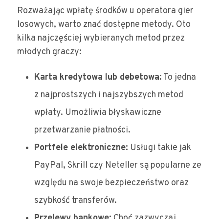
Rozważając wpłatę środków u operatora gier
losowych, warto znać dostępne metody. Oto
kilka najczęściej wybieranych metod przez
młodych graczy:
Karta kredytowa lub debetowa:
To jedna
z najprostszych i najszybszych metod
wpłaty. Umożliwia błyskawiczne
przetwarzanie płatności.
Portfele elektroniczne:
Usługi takie jak
PayPal, Skrill czy Neteller są popularne ze
względu na swoje bezpieczeństwo oraz
szybkość transferów.
Przelewy bankowe:
Choć zazwyczaj