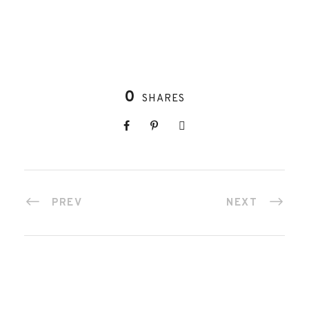
0
SHARES
PREV
NEXT