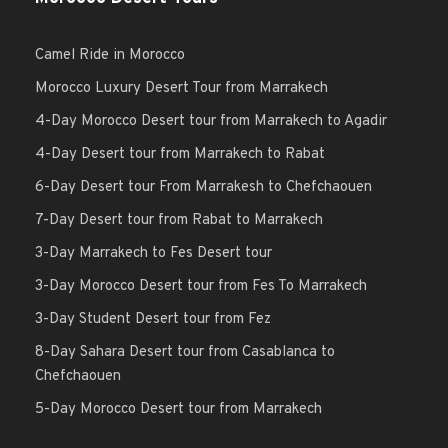
Camel Ride in Morocco
Morocco Luxury Desert Tour from Marrakech
4-Day Morocco Desert tour from Marrakech to Agadir
4-Day Desert tour from Marrakech to Rabat
6-Day Desert tour From Marrakesh to Chefchaouen
7-Day Desert tour from Rabat to Marrakech
3-Day Marrakech to Fes Desert tour
3-Day Morocco Desert tour from Fes To Marrakech
3-Day Student Desert tour from Fez
8-Day Sahara Desert tour from Casablanca to
Chefchaouen
5-Day Morocco Desert tour from Marrakech