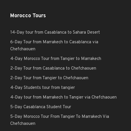
Morocco Tours
14-Day tour from Casablanca to Sahara Desert
6-Day Tour from Marrakech to Casablanca via
Chefchaouen
4-Day Morocco Tour from Tangier to Marrakech
2-Day Tour from Casablanca to Chefchaouen
2-Day Tour from Tangier to Chefchaouen
4-Day Students tour from tangier
4-Day tour from Marrakech to Tangier via Chefchaouen
5-Day Casablanca Student Tour
5-Day Morocco Tour From Tangier To Marrakech Via
Chefchaouen