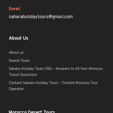
Email
saharaholidaytours@gmail.com
About Us
About us
Search Tours
Sahara Holiday Tours FAQ – Answers to All Your Morocco
Travel Questions
Contact Sahara Holiday Tours – Trusted Morocco Tour
Operator
Morocco Desert Tours