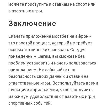
можете приступить к ставкам на спорт или
в азартные игры.
Заключение
Скачать приложение мостбет на айфон –
это простой процесс, который не требует
особых технических навыков. Следуя
приведенным шагам, вы сможете без
проблем установить и начать пользоваться
приложением. Не забывайте про
безопасность своих данных и ставки на
ответственные игры. Воспользуйтесь всеми
функциями приложения, чтобы получить
максимум удовольствия от азартных игр и
спортивных событий.