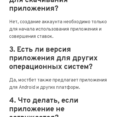
для скачивания
приложения?
Нет, создание аккаунта необходимо только
для начала использования приложения и
совершения ставок.
3. Есть ли версия
приложения для других
операционных систем?
Да, мостбет также предлагает приложения
для Android и других платформ.
4. Что делать, если
приложение не