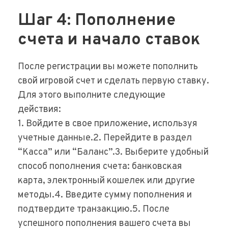
Шаг 4: Пополнение
счета и начало ставок
После регистрации вы можете пополнить
свой игровой счет и сделать первую ставку.
Для этого выполните следующие
действия:
1. Войдите в свое приложение, используя
учетные данные.2. Перейдите в раздел
“Касса” или “Баланс”.3. Выберите удобный
способ пополнения счета: банковская
карта, электронный кошелек или другие
методы.4. Введите сумму пополнения и
подтвердите транзакцию.5. После
успешного пополнения вашего счета вы