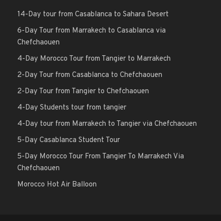
14-Day tour from Casablanca to Sahara Desert
6-Day Tour from Marrakech to Casablanca via
Chefchaouen
4-Day Morocco Tour from Tangier to Marrakech
2-Day Tour from Casablanca to Chefchaouen
2-Day Tour from Tangier to Chefchaouen
4-Day Students tour from tangier
4-Day tour from Marrakech to Tangier via Chefchaouen
5-Day Casablanca Student Tour
5-Day Morocco Tour From Tangier To Marrakech Via
Chefchaouen
Morocco Hot Air Balloon