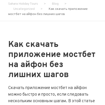
Sahara Holiday Tours
>
Blog
>
Uncategorized
>
Как скачать приложение
мостбет на айфон без лишних шагов
Как скачать
приложение мостбет
на айфон без
лишних шагов
Скачать приложение мостбет на айфон
можно быстро и просто, если следовать
нескольким основным шагам. В этой статье