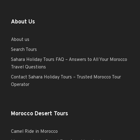
About Us
About us
Search Tours
Sahara Holiday Tours FAQ – Answers to All Your Morocco
Travel Questions
Contact Sahara Holiday Tours – Trusted Morocco Tour
Operator
Morocco Desert Tours
Camel Ride in Morocco