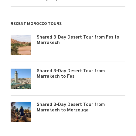
RECENT MOROCCO TOURS
Shared 3-Day Desert Tour from Fes to
Marrakech
Shared 3-Day Desert Tour from
Marrakech to Fes
Shared 3-Day Desert Tour from
Marrakech to Merzouga