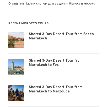
Огляд платіжних систем для ведення бізнесу в мережі
RECENT MOROCCO TOURS
Shared 3-Day Desert Tour from Fes to
Marrakech
Shared 3-Day Desert Tour from
Marrakech to Fes
Shared 3-Day Desert Tour from
Marrakech to Merzouga