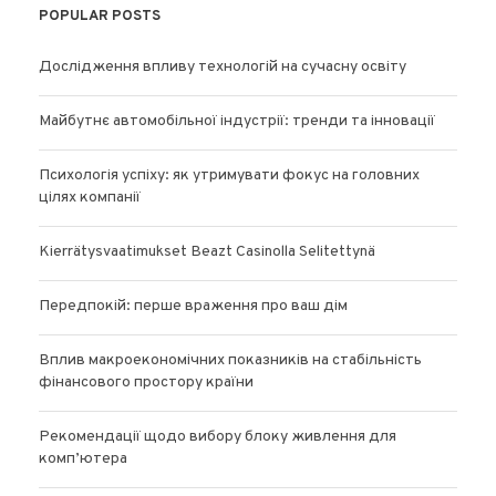
POPULAR POSTS
Дослідження впливу технологій на сучасну освіту
Майбутнє автомобільної індустрії: тренди та інновації
Психологія успіху: як утримувати фокус на головних
цілях компанії
Kierrätysvaatimukset Beazt Casinolla Selitettynä
Передпокій: перше враження про ваш дім
Вплив макроекономічних показників на стабільність
фінансового простору країни
Рекомендації щодо вибору блоку живлення для
комп’ютера