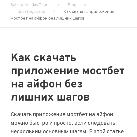
Sahara Holiday Tours
>
Blog
>
Uncategorized
>
Как скачать приложение
мостбет на айфон без лишних шагов
Как скачать
приложение мостбет
на айфон без
лишних шагов
Скачать приложение мостбет на айфон
можно быстро и просто, если следовать
нескольким основным шагам. В этой статье