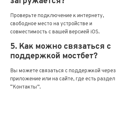
загружается?
Проверьте подключение к интернету,
свободное место на устройстве и
совместимость с вашей версией iOS.
5. Как можно связаться с
поддержкой мостбет?
Вы можете связаться с поддержкой через
приложение или на сайте, где есть раздел
“Контакты”.