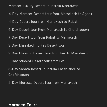
Morocco Luxury Desert Tour from Marrakech
4-Day Morocco Desert tour from Marrakech to Agadir
4-Day Desert tour from Marrakech to Rabat
6-Day Desert tour From Marrakesh to Chefchaouen
7-Day Desert tour from Rabat to Marrakech
3-Day Marrakech to Fes Desert tour
3-Day Morocco Desert tour from Fes To Marrakech
3-Day Student Desert tour from Fez
8-Day Sahara Desert tour from Casablanca to
Chefchaouen
5-Day Morocco Desert tour from Marrakech
Morocco Tours