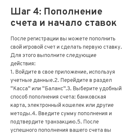
Шаг 4: Пополнение
счета и начало ставок
После регистрации вы можете пополнить
свой игровой счет и сделать первую ставку.
Для этого выполните следующие
действия:
1. Войдите в свое приложение, используя
учетные данные.2. Перейдите в раздел
“Касса” или “Баланс”.3. Выберите удобный
способ пополнения счета: банковская
карта, электронный кошелек или другие
методы.4. Введите сумму пополнения и
подтвердите транзакцию.5. После
успешного пополнения вашего счета вы