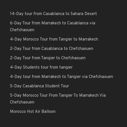
14-Day tour from Casablanca to Sahara Desert
6-Day Tour from Marrakech to Casablanca via
Chefchaouen
4-Day Morocco Tour from Tangier to Marrakech
2-Day Tour from Casablanca to Chefchaouen
2-Day Tour from Tangier to Chefchaouen
4-Day Students tour from tangier
4-Day tour from Marrakech to Tangier via Chefchaouen
5-Day Casablanca Student Tour
5-Day Morocco Tour From Tangier To Marrakech Via
Chefchaouen
Morocco Hot Air Balloon