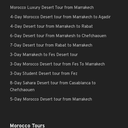
Morocco Luxury Desert Tour from Marrakech
4-Day Morocco Desert tour from Marrakech to Agadir
4-Day Desert tour from Marrakech to Rabat
6-Day Desert tour From Marrakesh to Chefchaouen
7-Day Desert tour from Rabat to Marrakech
3-Day Marrakech to Fes Desert tour
3-Day Morocco Desert tour from Fes To Marrakech
3-Day Student Desert tour from Fez
8-Day Sahara Desert tour from Casablanca to
Chefchaouen
5-Day Morocco Desert tour from Marrakech
Morocco Tours