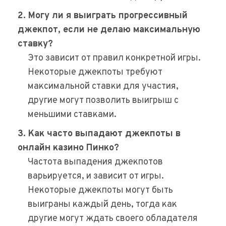
2. Могу ли я выиграть прогрессивный
джекпот, если не делаю максимальную
ставку?
Это зависит от правил конкретной игры.
Некоторые джекпоты требуют
максимальной ставки для участия,
другие могут позволить выигрыш с
меньшими ставками.
3. Как часто выпадают джекпоты в
онлайн казино Пинко?
Частота выпадения джекпотов
варьируется, и зависит от игры.
Некоторые джекпоты могут быть
выиграны каждый день, тогда как
другие могут ждать своего обладателя