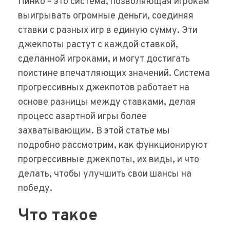
Пинко – это система, позволяющая игрокам
выигрывать огромные деньги, соединяя
ставки с разных игр в единую сумму. Эти
джекпоты растут с каждой ставкой,
сделанной игроками, и могут достигать
поистине впечатляющих значений. Система
прогрессивных джекпотов работает на
основе разницы между ставками, делая
процесс азартной игры более
захватывающим. В этой статье мы
подробно рассмотрим, как функционируют
прогрессивные джекпоты, их виды, и что
делать, чтобы улучшить свои шансы на
победу.
Что такое