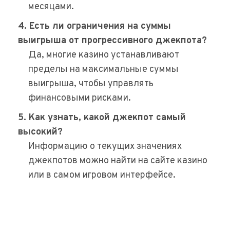
месяцами.
4. Есть ли ограничения на суммы
выигрыша от прогрессивного джекпота?
Да, многие казино устанавливают
пределы на максимальные суммы
выигрыша, чтобы управлять
финансовыми рисками.
5. Как узнать, какой джекпот самый
высокий?
Информацию о текущих значениях
джекпотов можно найти на сайте казино
или в самом игровом интерфейсе.