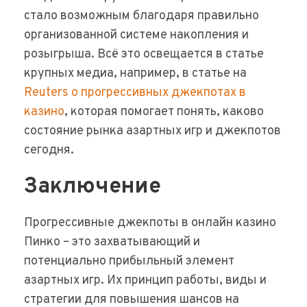
стало возможным благодаря правильно
организованной системе накопления и
розыгрыша. Всё это освещается в статье
крупных медиа, например, в статье на
Reuters о прогрессивных джекпотах в
казино
, которая помогает понять, каково
состояние рынка азартных игр и джекпотов
сегодня.
Заключение
Прогрессивные джекпоты в онлайн казино
Пинко – это захватывающий и
потенциально прибыльный элемент
азартных игр. Их принцип работы, виды и
стратегии для повышения шансов на