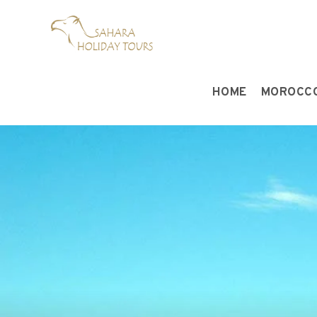
HOME
MOROCCO