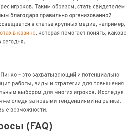
ес игроков. Таким образом, стать свидетелем
ным благодаря правильно организованной
освещается в статье крупных медиа, например,
отах в казино
, которая помогает понять, каково
 сегодня.
 Пинко – это захватывающий и потенциально
нцип работы, виды и стратегии для повышения
льным выбором для многих игроков. Исследуя
акже следя за новыми тенденциями на рынке,
вые возможности.
росы (FAQ)