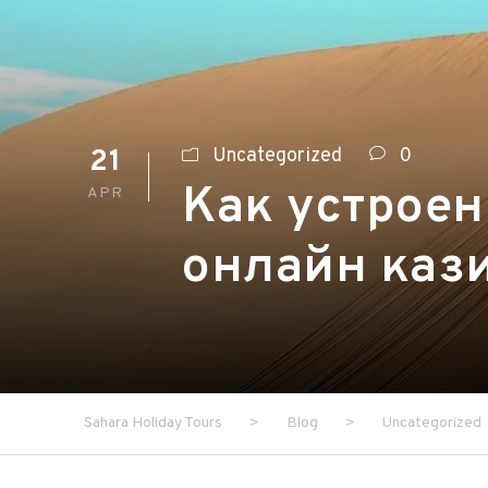
Uncategorized
0
21
Как устрое
APR
онлайн каз
Sahara Holiday Tours
>
Blog
>
Uncategorized