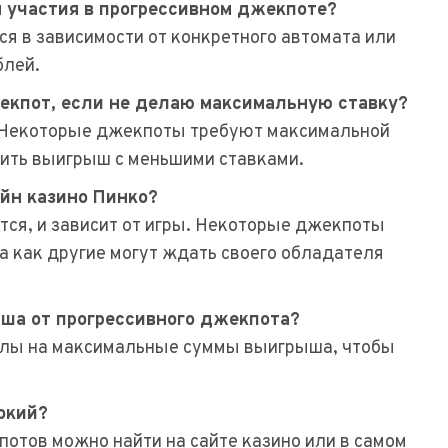
я участия в прогрессивном джекпоте?
я в зависимости от конкретного автомата или
блей.
жекпот, если не делаю максимальную ставку?
ы. Некоторые джекпоты требуют максимальной
лить выигрыш с меньшими ставками.
йн казино Пинко?
ся, и зависит от игры. Некоторые джекпоты
а как другие могут ждать своего обладателя
ыша от прогрессивного джекпота?
елы на максимальные суммы выигрыша, чтобы
окий?
тов можно найти на сайте казино или в самом