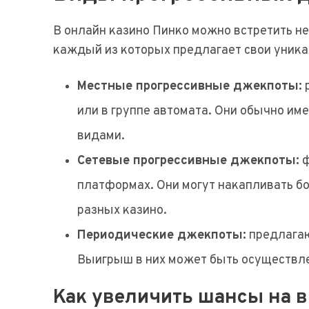
В онлайн казино Пинко можно встретить н
каждый из которых предлагает свои уник
Местные прогрессивные джекпоты:
р
или в группе автомата. Они обычно и
видами.
Сетевые прогрессивные джекпоты:
ф
платформах. Они могут накапливать бо
разных казино.
Периодические джекпоты:
предлагаю
Выигрыш в них может быть осуществл
Как увеличить шансы на 