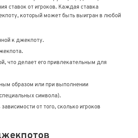
ия ставок от игроков. Каждая ставка
кпоту, который может быть выигран в любой
нной к джекпоту.
джекпота.
ой, что делает его привлекательным для
ным образом или при выполнении
 специальных символа).
зависимости от того, сколько игроков
джекпотов