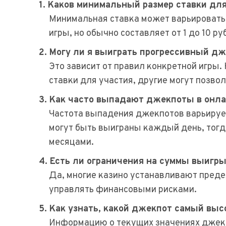
1. Каков минимальный размер ставки дл
Минимальная ставка может варьироватьс
игры, но обычно составляет от 1 до 10 ру
2. Могу ли я выиграть прогрессивный д
Это зависит от правил конкретной игр
ставки для участия, другие могут позво
3. Как часто выпадают джекпоты в онла
Частота выпадения джекпотов варьирует
могут быть выиграны каждый день, тогд
месяцами.
4. Есть ли ограничения на суммы выигр
Да, многие казино устанавливают пред
управлять финансовыми рисками.
5. Как узнать, какой джекпот самый выс
Информацию о текущих значениях джекпо