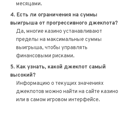
месяцами.
4. Есть ли ограничения на суммы
выигрыша от прогрессивного джекпота?
Да, многие казино устанавливают
пределы на максимальные суммы
выигрыша, чтобы управлять
финансовыми рисками.
5. Как узнать, какой джекпот самый
высокий?
Информацию о текущих значениях
джекпотов можно найти на сайте казино
или в самом игровом интерфейсе.