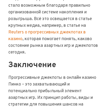
стало возможным благодаря правильно
организованной системе накопления и
розыгрыша. Всё это освещается в статье
крупных медиа, например, в статье на
Reuters о прогрессивных джекпотах в
казино
, которая помогает понять, каково
состояние рынка азартных игр и джекпотов
сегодня.
Заключение
Прогрессивные джекпоты в онлайн казино
Пинко – это захватывающий и
потенциально прибыльный элемент
азартных игр. Их принцип работы, виды и
стратегии для повышения шансов на