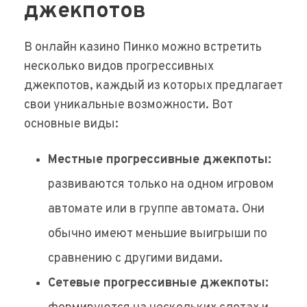
джекпотов
В онлайн казино Пинко можно встретить
несколько видов прогрессивных
джекпотов, каждый из которых предлагает
свои уникальные возможности. Вот
основные виды:
Местные прогрессивные джекпоты:
развиваются только на одном игровом
автомате или в группе автомата. Они
обычно имеют меньшие выигрыши по
сравнению с другими видами.
Сетевые прогрессивные джекпоты: