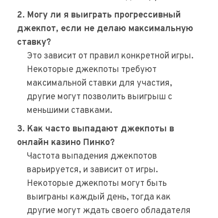
2. Могу ли я выиграть прогрессивный
джекпот, если не делаю максимальную
ставку?
Это зависит от правил конкретной игры.
Некоторые джекпоты требуют
максимальной ставки для участия,
другие могут позволить выигрыш с
меньшими ставками.
3. Как часто выпадают джекпоты в
онлайн казино Пинко?
Частота выпадения джекпотов
варьируется, и зависит от игры.
Некоторые джекпоты могут быть
выиграны каждый день, тогда как
другие могут ждать своего обладателя