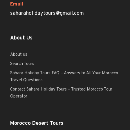
Email
saharaholidaytours@gmail.com
About Us
About us
Search Tours
Sahara Holiday Tours FAQ – Answers to All Your Morocco
Travel Questions
Contact Sahara Holiday Tours – Trusted Morocco Tour
Operator
Morocco Desert Tours