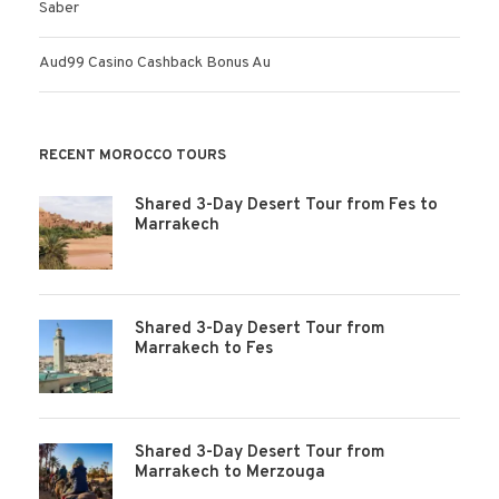
Saber
Aud99 Casino Cashback Bonus Au
RECENT MOROCCO TOURS
Shared 3-Day Desert Tour from Fes to
Marrakech
Shared 3-Day Desert Tour from
Marrakech to Fes
Shared 3-Day Desert Tour from
Marrakech to Merzouga