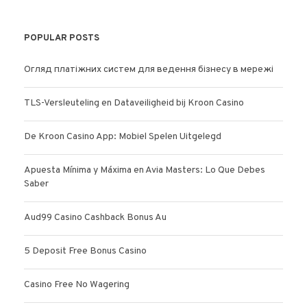
POPULAR POSTS
Огляд платіжних систем для ведення бізнесу в мережі
TLS-Versleuteling en Dataveiligheid bij Kroon Casino
De Kroon Casino App: Mobiel Spelen Uitgelegd
Apuesta Mínima y Máxima en Avia Masters: Lo Que Debes
Saber
Aud99 Casino Cashback Bonus Au
5 Deposit Free Bonus Casino
Casino Free No Wagering