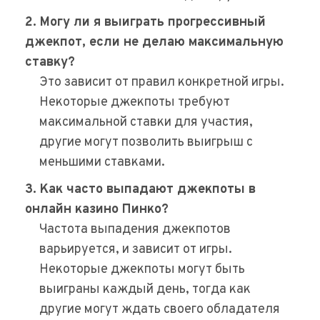
2. Могу ли я выиграть прогрессивный
джекпот, если не делаю максимальную
ставку?
Это зависит от правил конкретной игры.
Некоторые джекпоты требуют
максимальной ставки для участия,
другие могут позволить выигрыш с
меньшими ставками.
3. Как часто выпадают джекпоты в
онлайн казино Пинко?
Частота выпадения джекпотов
варьируется, и зависит от игры.
Некоторые джекпоты могут быть
выиграны каждый день, тогда как
другие могут ждать своего обладателя