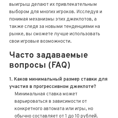
выигрыш делают их привлекательным
выбором для многих игроков. Исследуя и
понимая механизмы этих джекпотов, а
также следя за новыми тенденциями на
рынке, вы сможете лучше использовать
свои игровые возможности.
Часто задаваемые
вопросы (FAQ)
1. Каков минимальный размер ставки для
участия в прогрессивном джекпоте?
Минимальная ставка может
варьироваться в зависимости от
конкретного автомата или игры, но
обычно составляет от 1 до 10 рублей.