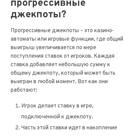
прогрессивные
джекпоты?
Прогрессивные джекпоты – это казино-
автоматы или игровые функции, где общий
выигрыш увеличивается по мере
поступления ставок от игроков. Каждая
ставка добавляет небольшую сумму к
общему джекпоту, который может быть
выигран в любой момент. Вот как они
работают:
Игрок делает ставку в игре,
подключенной к джекпоту.
Часть этой ставки идет в накопление