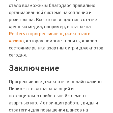
стало возможным благодаря правильно
организованной системе накопления и
розыгрыша. Всё это освещается в статье
крупных медиа, например, в статье на
Reuters о прогрессивных джекпотах в
казино
, которая помогает понять, каково
состояние рынка азартных игр и джекпотов
сегодня.
Заключение
Прогрессивные джекпоты в онлайн казино
Пинко – это захватывающий и
потенциально прибыльный элемент
азартных игр. Их принцип работы, виды и
стратегии для повышения шансов на