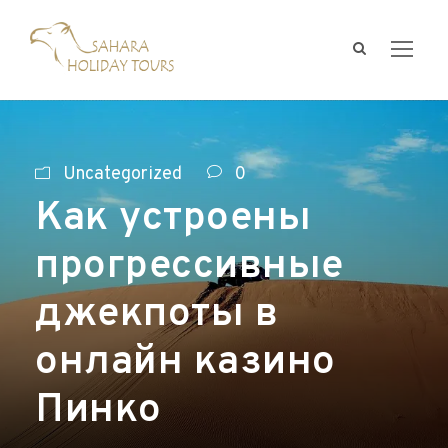
Uncategorized
0
Как устроены
прогрессивные
джекпоты в
онлайн казино
Пинко