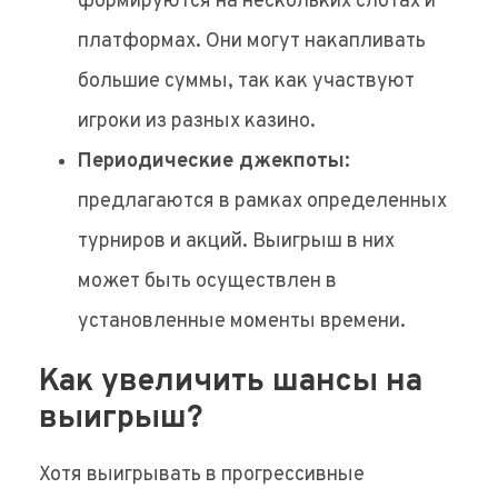
формируются на нескольких слотах и
платформах. Они могут накапливать
большие суммы, так как участвуют
игроки из разных казино.
Периодические джекпоты:
предлагаются в рамках определенных
турниров и акций. Выигрыш в них
может быть осуществлен в
установленные моменты времени.
Как увеличить шансы на
выигрыш?
Хотя выигрывать в прогрессивные