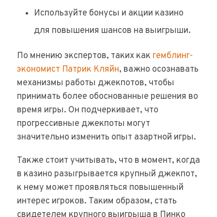
Используйте бонусы и акции казино
для повышения шансов на выигрыши.
По мнению экспертов, таких как
гемблинг-
экономист Патрик Кляйн
, важно осознавать
механизмы работы джекпотов, чтобы
принимать более обоснованные решения во
время игры. Он подчеркивает, что
прогрессивные джекпоты могут
значительно изменить опыт азартной игры.
Также стоит учитывать, что в момент, когда
в казино разыгрывается крупный джекпот,
к нему может проявляться повышенный
интерес игроков. Таким образом, стать
свидетелем крупного выигрыша в Пинко