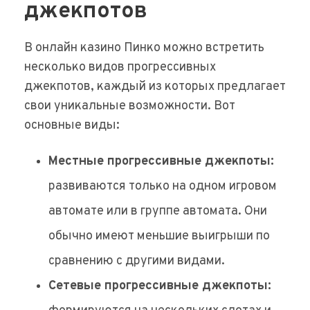
джекпотов
В онлайн казино Пинко можно встретить
несколько видов прогрессивных
джекпотов, каждый из которых предлагает
свои уникальные возможности. Вот
основные виды:
Местные прогрессивные джекпоты:
развиваются только на одном игровом
автомате или в группе автомата. Они
обычно имеют меньшие выигрыши по
сравнению с другими видами.
Сетевые прогрессивные джекпоты: