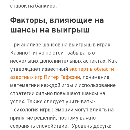
ставок на банкира.
Факторы, влияющие на
шансы на выигрыш
При анализе шансов на выигрыш в играх
Казино Пинко не стоит забывать о
нескольких дополнительных аспектах. Как
утверждает известный
эксперт в области
азартных игр Питер Гаффни
, понимание
математики каждой игры и использование
стратегии сильно повышают шансы на
успех. Также следует учитывать:-
Психология игры: Эмоции могут влиять на
принятие решений, поэтому важно
сохранять спокойствие.- Уровень досуга: