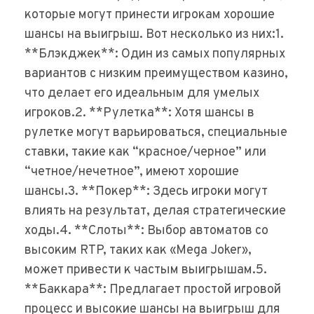
которые могут принести игрокам хорошие
шансы на выигрыш. Вот несколько из них:1.
**Блэкджек**: Один из самых популярных
вариантов с низким преимуществом казино,
что делает его идеальным для умелых
игроков.2. **Рулетка**: Хотя шансы в
рулетке могут варьироваться, специальные
ставки, такие как “красное/черное” или
“четное/нечетное”, имеют хорошие
шансы.3. **Покер**: Здесь игроки могут
влиять на результат, делая стратегические
ходы.4. **Слоты**: Выбор автоматов со
высоким RTP, таких как «Mega Joker»,
может привести к частым выигрышам.5.
**Баккара**: Предлагает простой игровой
процесс и высокие шансы на выигрыш для