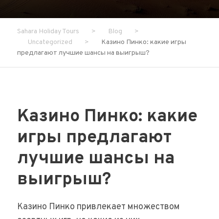
Sahara Holiday Tours
>
Blog
>
Uncategorized
>
Казино Пинко: какие игры
предлагают лучшие шансы на выигрыш?
Казино Пинко: какие
игры предлагают
лучшие шансы на
выигрыш?
Казино Пинко привлекает множеством