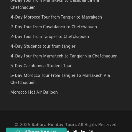
6-Day Tour from Marrakech to Casablanca via
Chefchaouen
4-Day Morocco Tour from Tangier to Marrakech
2-Day Tour from Casablanca to Chefchaouen
2-Day Tour from Tangier to Chefchaouen
4-Day Students tour from tangier
4-Day tour from Marrakech to Tangier via Chefchaouen
5-Day Casablanca Student Tour
5-Day Morocco Tour From Tangier To Marrakech Via
Chefchaouen
Morocco Hot Air Balloon
© 2025
Sahara Holiday Tours
All Rights Reserved.