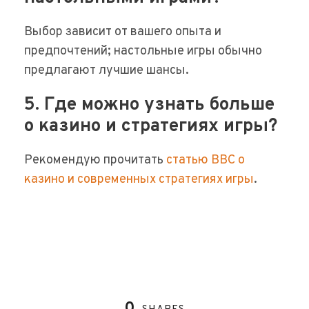
Выбор зависит от вашего опыта и
предпочтений; настольные игры обычно
предлагают лучшие шансы.
5. Где можно узнать больше
о казино и стратегиях игры?
Рекомендую прочитать
статью BBC о
казино и современных стратегиях игры
.
0