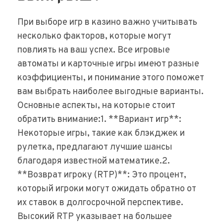
При выборе игр в казино важно учитывать
несколько факторов, которые могут
повлиять на ваш успех. Все игровые
автоматы и карточные игры имеют разные
коэффициенты, и понимание этого поможет
вам выбрать наиболее выгодные варианты.
Основные аспекты, на которые стоит
обратить внимание:1. **Вариант игр**:
Некоторые игры, такие как блэкджек и
рулетка, предлагают лучшие шансы
благодаря известной математике.2.
**Возврат игроку (RTP)**: Это процент,
который игроки могут ожидать обратно от
их ставок в долгосрочной перспективе.
Высокий RTP указывает на большее