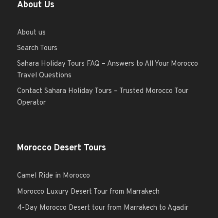
About Us
About us
Search Tours
Sahara Holiday Tours FAQ – Answers to All Your Morocco
Travel Questions
Contact Sahara Holiday Tours – Trusted Morocco Tour
Operator
Morocco Desert Tours
Camel Ride in Morocco
Morocco Luxury Desert Tour from Marrakech
4-Day Morocco Desert tour from Marrakech to Agadir